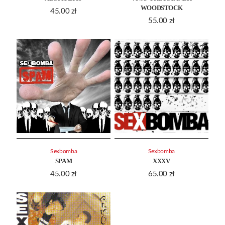
WOODSTOCK
45.00
zł
55.00
zł
Sexbomba
Sexbomba
SPAM
XXXV
45.00
zł
65.00
zł