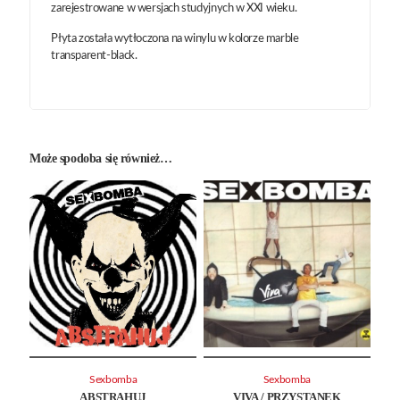
zarejestrowane w wersjach studyjnych w XXI wieku.
Płyta została wytłoczona na winylu w kolorze marble
transparent-black.
Może spodoba się również…
Sexbomba
Sexbomba
ABSTRAHUJ
VIVA / PRZYSTANEK