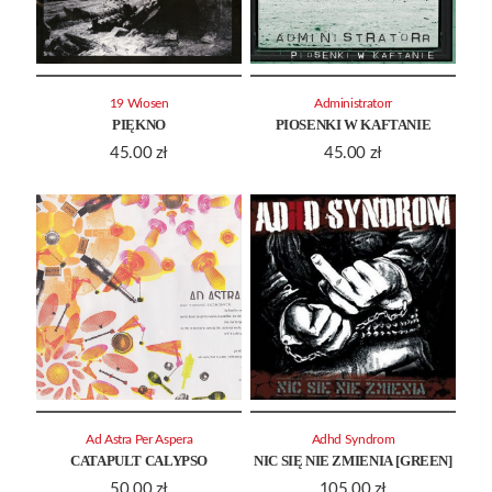
19 Wiosen
Administratorr
PIĘKNO
PIOSENKI W KAFTANIE
45.00
zł
45.00
zł
Ad Astra Per Aspera
Adhd Syndrom
CATAPULT CALYPSO
NIC SIĘ NIE ZMIENIA [GREEN]
50.00
zł
105.00
zł