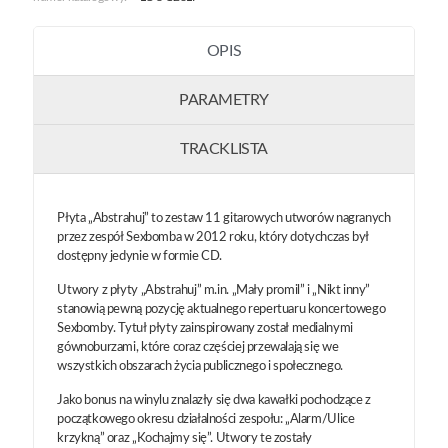
OPIS
PARAMETRY
TRACKLISTA
Płyta „Abstrahuj” to zestaw 11 gitarowych utworów nagranych
przez zespół Sexbomba w 2012 roku, który dotychczas był
dostępny jedynie w formie CD.
Utwory z płyty „Abstrahuj” m.in. „Mały promil” i „Nikt inny”
stanowią pewną pozycję aktualnego repertuaru koncertowego
Sexbomby. Tytuł płyty zainspirowany został medialnymi
gównoburzami, które coraz częściej przewalają się we
wszystkich obszarach życia publicznego i społecznego.
Jako bonus na winylu znalazły się dwa kawałki pochodzące z
początkowego okresu działalności zespołu: „Alarm/Ulice
krzykną” oraz „Kochajmy się”. Utwory te zostały