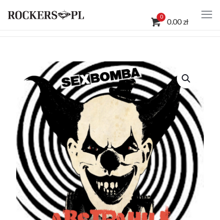
0
0.00 zł