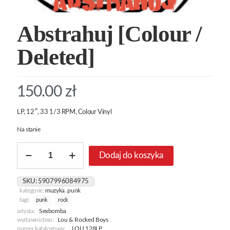
Abstrahuj [Colour /
Deleted]
150.00
zł
LP, 12″, 33 1/3 RPM, Colour Vinyl
Na stanie
ilość
Dodaj do koszyka
Abstrahuj
[Colour
/
SKU:
5907996084975
Deleted]
kategorie:
muzyka
,
punk
tagi:
punk
rock
artysta:
Sexbomba
wydawnictwo:
Lou & Rocked Boys
numer katalogowy:
LOU 128LP