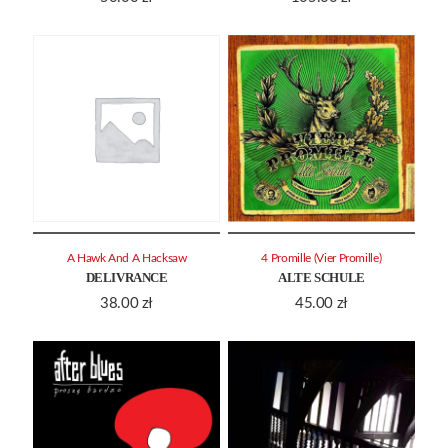
A Hawk And A Hacksaw
4 Promille (Vier Promille)
DELIVRANCE
ALTE SCHULE
38.00
zł
45.00
zł