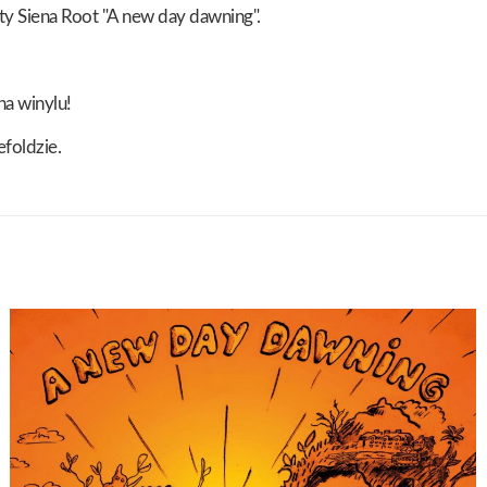
y Siena Root "A new day dawning".
na winylu!
foldzie.