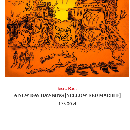
Siena Root
A NEW DAY DAWNING [YELLOW RED MARBLE]
175.00
zł