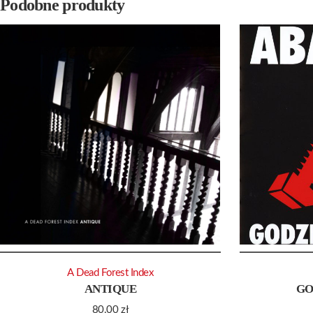
Podobne produkty
A Dead Forest Index
ANTIQUE
GO
80.00
zł