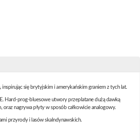
nspirując się brytyjskim i amerykańskim graniem z tych lat.
Hard-prog-bluesowe utwory przeplatane dużą dawką
h, oraz nagrywa płyty w sposób całkowicie analogowy.
sami przyrody i lasów skalndynawskich.