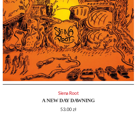
Siena Root
A NEW DAY DAWNING
53.00
zł