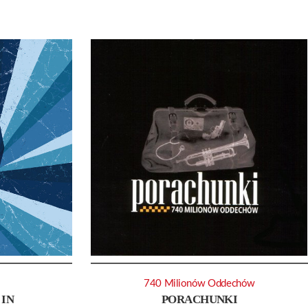
740 Milionów Oddechów
 IN
PORACHUNKI