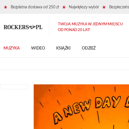
Bezpłatna dostawa od 250 zł
Największy wybór
Bezpieczeńst
TWOJA MUZYKA W JEDNYM MIEJSCU
OD PONAD 20 LAT!
MUZYKA
WIDEO
KSIĄŻKI
ODZIEŻ