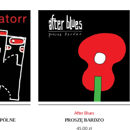
After Blues
SPÓLNE
PROSZĘ BARDZO
45.00
zł