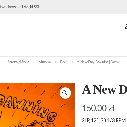
wo transakcji dzięki SSL
Strona główna
Muzyka
Rock
A New Day Dawning [Black]
A New D
150.00
zł
2LP, 12″, 33 1/3 RPM, 