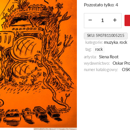
Pozostało tylko: 4
ilość
A
New
SKU:
5907811005215
Day
kategorie:
muzyka
,
rock
Dawning
tag:
rock
[Black]
artysta:
Siena Root
wydawnictwo:
Oskar Pr
numer katalogowy:
OSK