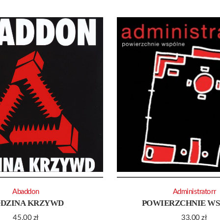
Abaddon
Administratorr
DZINA KRZYWD
POWIERZCHNIE W
45.00
zł
33.00
zł