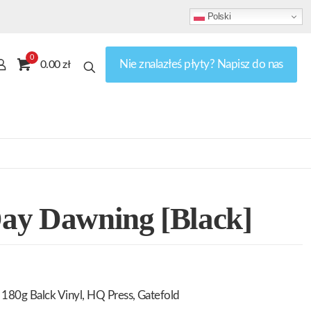
Polski
0
Nie znalazłeś płyty? Napisz do nas
0.00 zł
ay Dawning [Black]
180g Balck Vinyl, HQ Press, Gatefold