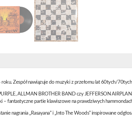
oku. Zespół nawiązuje do muzyki z przełomu lat 60tych/70tych, i
EP PURPLE, ALLMAN BROTHER BAND czy JEFFERSON AIRPLANE. 
poki – fantastyczne partie klawiszowe na prawdziwych hammondac
stanie nagrania „Rasayana” i „Into The Woods” inspirowane odgło