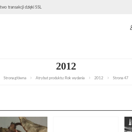
wo transakcji dzięki SSL
2012
Strona główna
Atrybut produktu: Rok wydania
2012
Strona 47