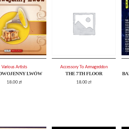
Various Artists
Accessory To Armageddon
DWOJENNY LWÓW
THE 7TH FLOOR
BA
18.00
zł
18.00
zł