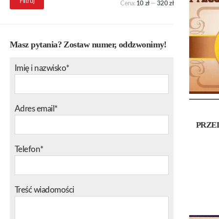
Filtruj
Cena:
10 zł
—
320 zł
min.
maks.
Masz pytania? Zostaw numer, oddzwonimy!
Imię i nazwisko*
Adres email*
PRZE
Telefon*
Treść wiadomości