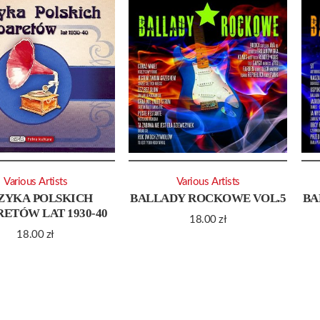
Various Artists
Various Artists
ZYKA POLSKICH
BALLADY ROCKOWE VOL.5
BA
ETÓW LAT 1930-40
18.00
zł
18.00
zł