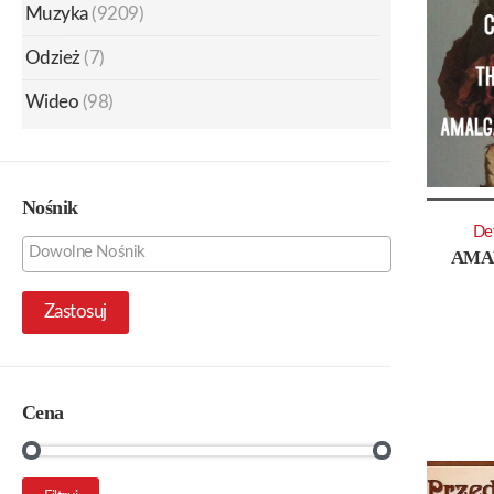
Muzyka
(9209)
Odzież
(7)
Wideo
(98)
Nośnik
De
AMA
Zastosuj
Cena
Cena
Cena