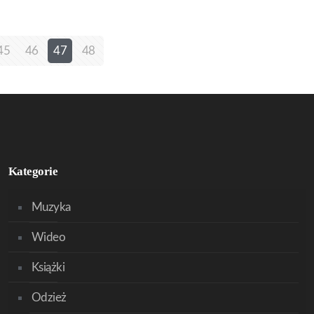
45
46
47
48
Kategorie
Muzyka
Wideo
Książki
Odzież