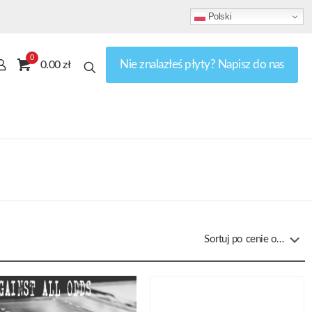
Polski
0
Nie znalazłeś płyty? Napisz do nas
0.00 zł