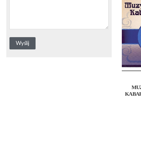
MU
KABAR