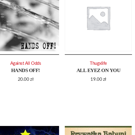
Against All Odds
Thugxlife
HANDS OFF!
ALL EYEZ ON YOU
20.00
zł
19.00
zł