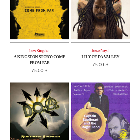
New Kingston
Jesse Royal
A KINGSTON STORY: COME
LILY OF DA VALLEY
FROM FAR
75.00
zł
75.00
zł