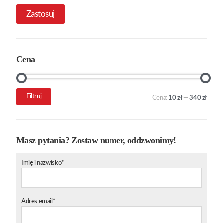
Zastosuj
Cena
Cena
Cena
Filtruj
Cena:
10 zł
—
340 zł
min.
maks.
Masz pytania? Zostaw numer, oddzwonimy!
Imię i nazwisko*
Adres email*