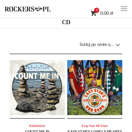
0
0.00 zł
CD
Rebelution
Easy Star All-Stars
COUNT ME IN
EASY STAR’S LONELY HEARTS