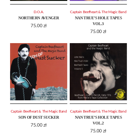
D.O.A.
Captain Beefheart & The Magic Band
NORTHERN AVENGER
NAN TRUE’S HOLE TAPES
VOL.3
75.00
zł
75.00
zł
Captain Beefheart & The Magic Band
Captain Beefheart & The Magic Band
SON OF DUST SUCKER
NAN TRUE’S HOLE TAPES
VOL.2
75.00
zł
75.00
zł