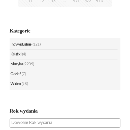
11
12
13
…
471
472
473
Kategorie
Indywidualnie
(121)
Książki
(4)
Muzyka
(9209)
Odzież
(7)
Wideo
(98)
Rok wydania