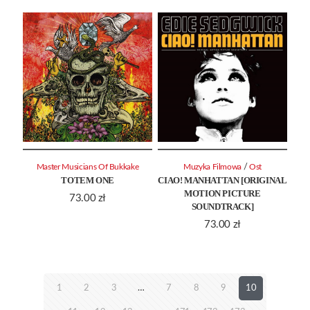
/
Master Musicians Of Bukkake
Muzyka Filmowa
Ost
TOTEM ONE
CIAO! MANHATTAN [ORIGINAL
MOTION PICTURE
73.00
zł
SOUNDTRACK]
73.00
zł
1
2
3
…
7
8
9
10