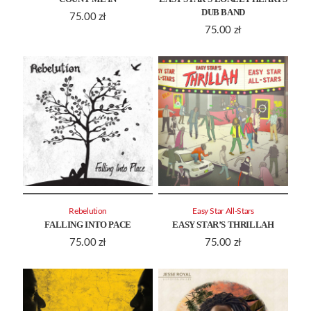
DUB BAND
75.00
zł
75.00
zł
Rebelution
Easy Star All-Stars
FALLING INTO PACE
EASY STAR’S THRILLAH
75.00
zł
75.00
zł