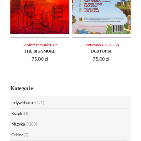
Gentleman's Dub Club
Gentleman's Dub Club
THE BIG SMOKE
DUBTOPIA
75.00
zł
75.00
zł
Kategorie
Indywidualnie
(121)
Książki
(4)
Muzyka
(9209)
Odzież
(7)