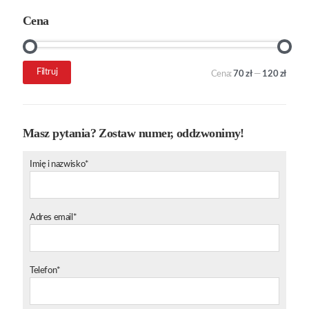
Cena
Cena
Cena
Filtruj
Cena:
70 zł
—
120 zł
min.
maks.
Masz pytania? Zostaw numer, oddzwonimy!
Imię i nazwisko*
Adres email*
Telefon*