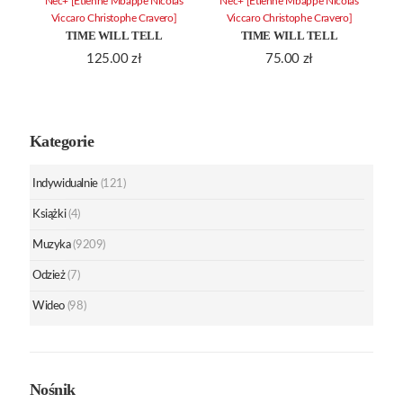
Nec+ [Etienne Mbappe Nicolas
Nec+ [Etienne Mbappe Nicolas
Viccaro Christophe Cravero]
Viccaro Christophe Cravero]
TIME WILL TELL
TIME WILL TELL
125.00
zł
75.00
zł
Kategorie
Indywidualnie
(121)
Książki
(4)
Muzyka
(9209)
Odzież
(7)
Wideo
(98)
Nośnik