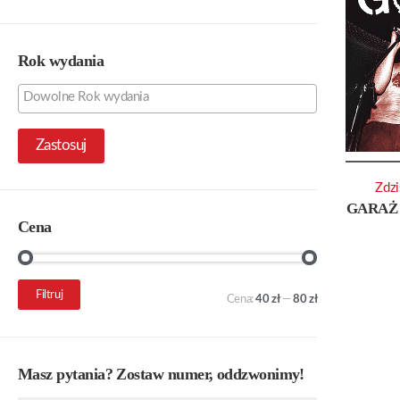
Rok wydania
Zastosuj
Zdzi
GARAŻ
Cena
Cena
Cena
Filtruj
Cena:
40 zł
—
80 zł
min.
maks.
Masz pytania? Zostaw numer, oddzwonimy!