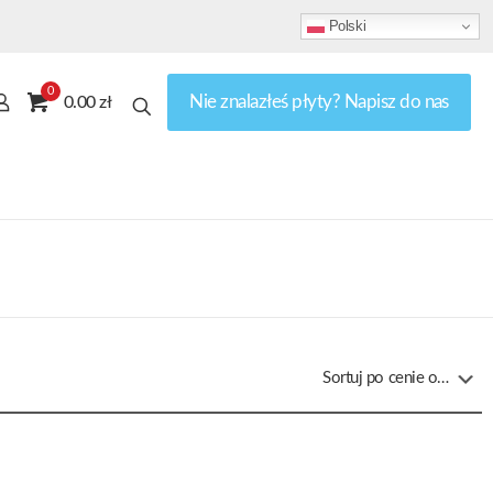
Polski
0
Nie znalazłeś płyty? Napisz do nas
0.00 zł