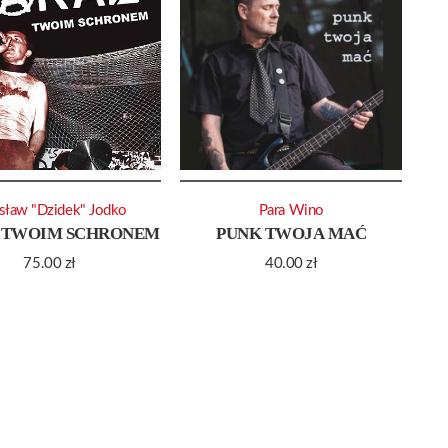
sław "Dzidek" Jodko
Para Wino
 TWOIM SCHRONEM
PUNK TWOJA MAĆ
75.00
zł
40.00
zł