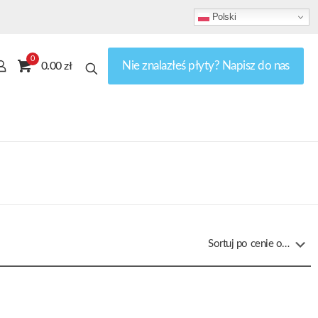
Polski
0
Nie znalazłeś płyty? Napisz do nas
0.00 zł