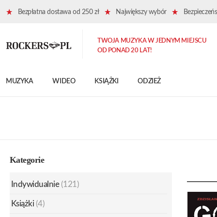
Bezpłatna dostawa od 250 zł
Największy wybór
Bezpieczeńst
TWOJA MUZYKA W JEDNYM MIEJSCU
OD PONAD 20 LAT!
MUZYKA
WIDEO
KSIĄŻKI
ODZIEŻ
Kategorie
Indywidualnie
(121)
Książki
(4)