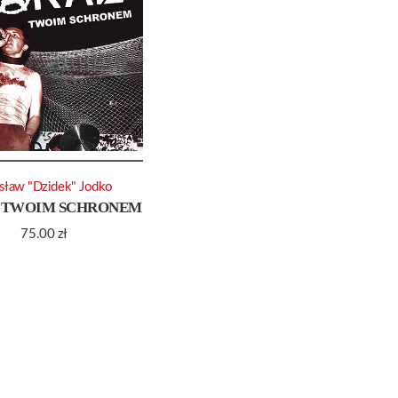
sław "Dzidek" Jodko
 TWOIM SCHRONEM
75.00
zł