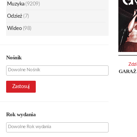
Muzyka
(9209)
Odzież
(7)
Wideo
(98)
Nośnik
Zdzi
GARAŻ
Zastosuj
Rok wydania