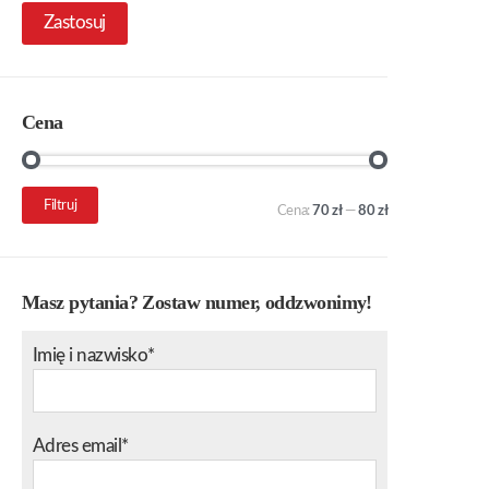
Zastosuj
Cena
Cena
Cena
Filtruj
Cena:
70 zł
—
80 zł
min.
maks.
Masz pytania? Zostaw numer, oddzwonimy!
Imię i nazwisko*
Adres email*