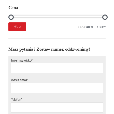
Cena
Cena
Cena
Filtruj
Cena:
40 zł
—
130 zł
min.
maks.
Masz pytania? Zostaw numer, oddzwonimy!
Imię i nazwisko*
Adres email*
Telefon*