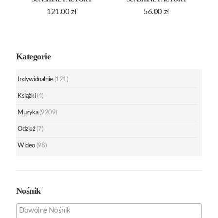
121.00
zł
56.00
zł
Kategorie
Indywidualnie
(121)
Książki
(4)
Muzyka
(9209)
Odzież
(7)
Wideo
(98)
Nośnik