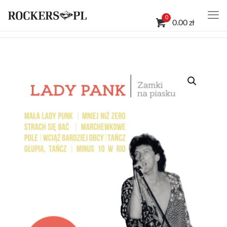
0
0.00 zł