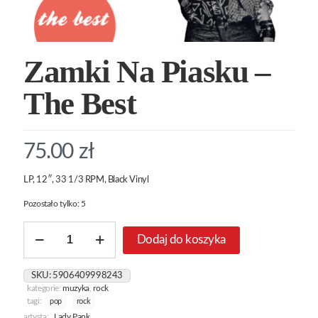
Zamki Na Piasku –
The Best
75.00
zł
LP, 12″, 33 1/3 RPM, Black Vinyl
Pozostało tylko: 5
ilość
Dodaj do koszyka
Zamki
Na
Piasku
SKU:
5906409998243
-
kategorie:
muzyka
,
rock
The
tagi:
pop
rock
Best
artysta:
Lady Pank