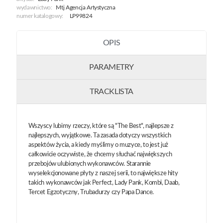
wydawnictwo:
Mtj Agencja Artystyczna
numer katalogowy:
LP99824
OPIS
PARAMETRY
TRACKLISTA
Wszyscy lubimy rzeczy, które są "The Best", najlepsze z
najlepszych, wyjątkowe. Ta zasada dotyczy wszystkich
aspektów życia, a kiedy myślimy o muzyce, to jest już
całkowicie oczywiste, że chcemy słuchać największych
przebojów ulubionych wykonawców. Starannie
wyselekcjonowane płyty z naszej serii, to największe hity
takich wykonawców jak Perfect, Lady Pank, Kombi, Daab,
Tercet Egzotyczny, Trubadurzy czy Papa Dance.