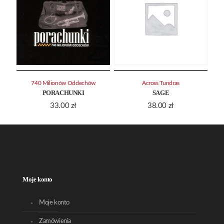
740 Milionów Oddechów
Across Tundras
PORACHUNKI
SAGE
33.00
zł
38.00
zł
Moje konto
Moje konto
Zamówienia