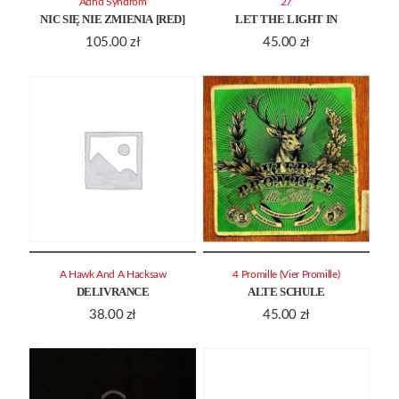
Adhd Syndrom
27
NIC SIĘ NIE ZMIENIA [RED]
LET THE LIGHT IN
105.00
zł
45.00
zł
A Hawk And A Hacksaw
4 Promille (Vier Promille)
DELIVRANCE
ALTE SCHULE
38.00
zł
45.00
zł