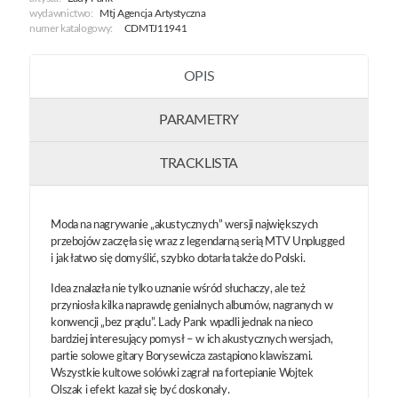
wydawnictwo:
Mtj Agencja Artystyczna
numer katalogowy:
CDMTJ11941
OPIS
PARAMETRY
TRACKLISTA
Moda na nagrywanie „akustycznych” wersji największych
przebojów zaczęła się wraz z legendarną serią MTV Unplugged
i jak łatwo się domyślić, szybko dotarła także do Polski.
Idea znalazła nie tylko uznanie wśród słuchaczy, ale też
przyniosła kilka naprawdę genialnych albumów, nagranych w
konwencji „bez prądu”. Lady Pank wpadli jednak na nieco
bardziej interesujący pomysł – w ich akustycznych wersjach,
partie solowe gitary Borysewicza zastąpiono klawiszami.
Wszystkie kultowe solówki zagrał na fortepianie Wojtek
Olszak i efekt kazał się być doskonały.