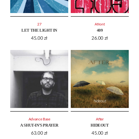
27
Afront
LET THE LIGHT IN
409
45.00
zł
26.00
zł
Advance Base
After
A SHUT-IN’S PRAYER
HIDEOUT
63.00
zł
45.00
zł