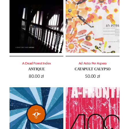
A Dead Forest Index
Ad Astra Per Aspera
ANTIQUE
CATAPULT CALYPSO
80.00
zł
50.00
zł