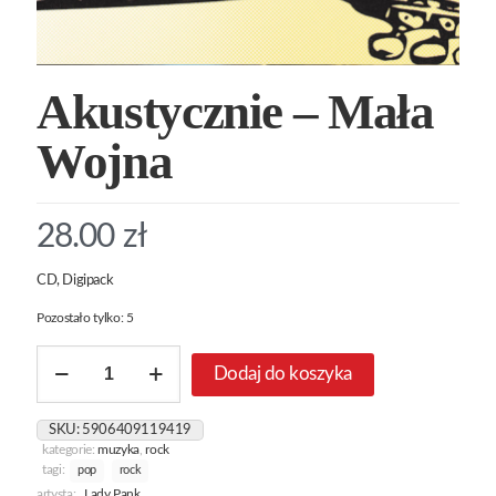
Akustycznie – Mała
Wojna
28.00
zł
CD, Digipack
Pozostało tylko: 5
ilość
Dodaj do koszyka
Akustycznie
-
Mała
SKU:
5906409119419
Wojna
kategorie:
muzyka
,
rock
tagi:
pop
rock
artysta:
Lady Pank