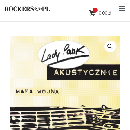
0
0.00 zł