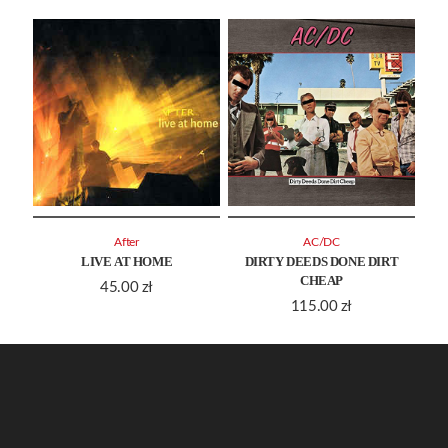
After
AC/DC
LIVE AT HOME
DIRTY DEEDS DONE DIRT
CHEAP
45.00
zł
115.00
zł