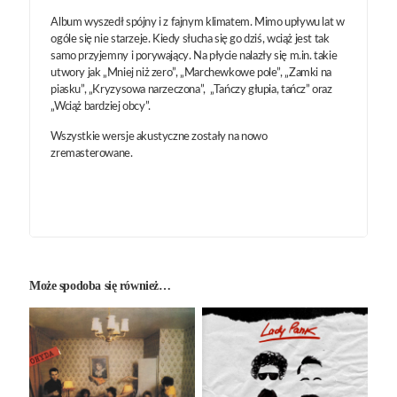
Album wyszedł spójny i z fajnym klimatem. Mimo upływu lat w
ogóle się nie starzeje. Kiedy słucha się go dziś, wciąż jest tak
samo przyjemny i porywający. Na płycie nalazły się m.in. takie
utwory jak „Mniej niż zero”, „Marchewkowe pole”, „Zamki na
piasku”, „Kryzysowa narzeczona”, „Tańczy głupia, tańcz” oraz
„Wciąż bardziej obcy”.
Wszystkie wersje akustyczne zostały na nowo
zremasterowane.
Może spodoba się również…