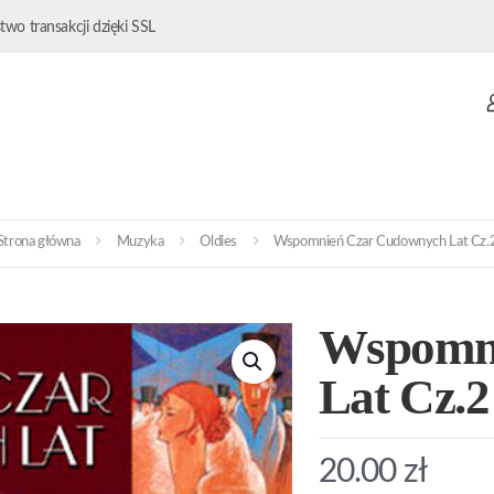
wo transakcji dzięki SSL
Strona główna
Muzyka
Oldies
Wspomnień Czar Cudownych Lat Cz.
Wspomn
Lat Cz.2
20.00
zł