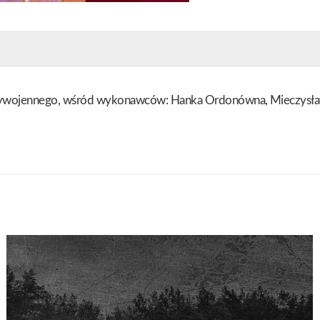
dzywojennego, wśród wykonawców: Hanka Ordonówna, Mieczysław F