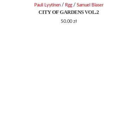
/
/
Pauli Lyytinen
Rgg
Samuel Blaser
CITY OF GARDENS VOL.2
50.00
zł