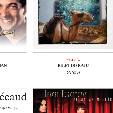
Pedro N.
HAN
BILET DO RAJU
28.00
zł