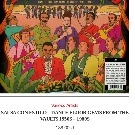
Various Artists
SALSA CON ESTILO – DANCE FLOOR GEMS FROM THE
VAULTS 1950S – 1980S
188.00
zł