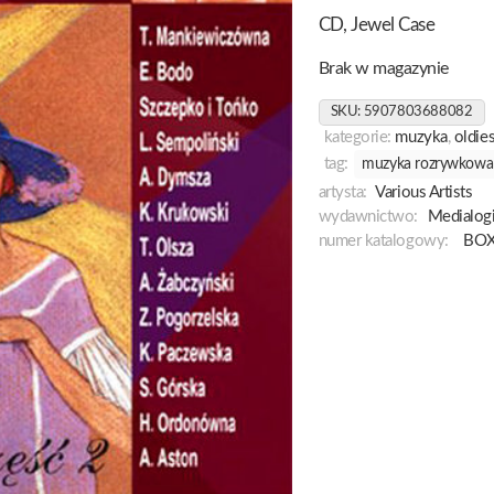
CD, Jewel Case
Brak w magazynie
SKU:
5907803688082
kategorie:
muzyka
,
oldie
tag:
muzyka rozrywkowa
artysta:
Various Artists
wydawnictwo:
Medialog
numer katalogowy:
BOX