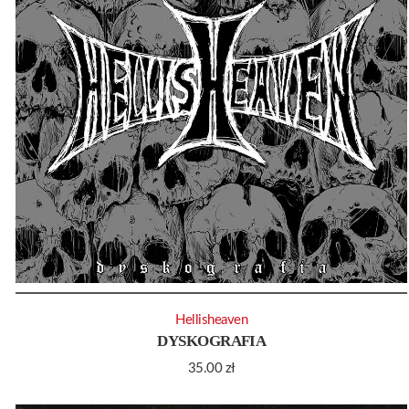
Hellisheaven
DYSKOGRAFIA
35.00
zł