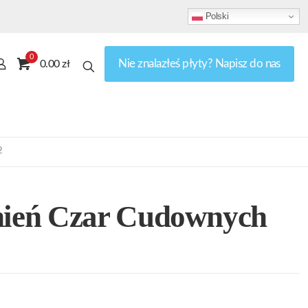
Polski
0
Nie znalazłeś płyty? Napisz do nas
0.00 zł
2
ień Czar Cudownych