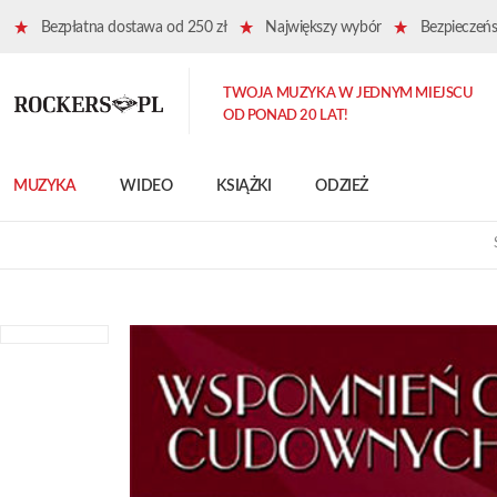
Bezpłatna dostawa od 250 zł
Największy wybór
Bezpieczeńst
TWOJA MUZYKA W JEDNYM MIEJSCU
OD PONAD 20 LAT!
MUZYKA
WIDEO
KSIĄŻKI
ODZIEŻ