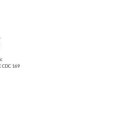
s
ic
 CDC 169