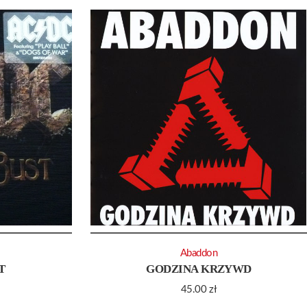
Abaddon
T
GODZINA KRZYWD
45.00
zł