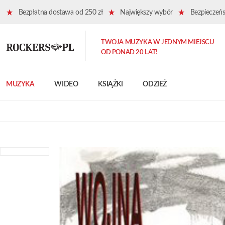
Bezpłatna dostawa od 250 zł
Największy wybór
Bezpieczeńst
TWOJA MUZYKA W JEDNYM MIEJSCU
OD PONAD 20 LAT!
MUZYKA
WIDEO
KSIĄŻKI
ODZIEŻ