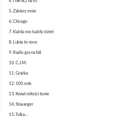
4. I nie licz na to
5. Zabierz mnie
6. Chicago
7. Każda noc każdy dzień
8. Lubię te noce
9. Radio gra na fali
10. C.J.M.
11. Grażka
12. 100 rzek
13. Kwiat miłości tonie
14. Stavanger
15. Tylko…