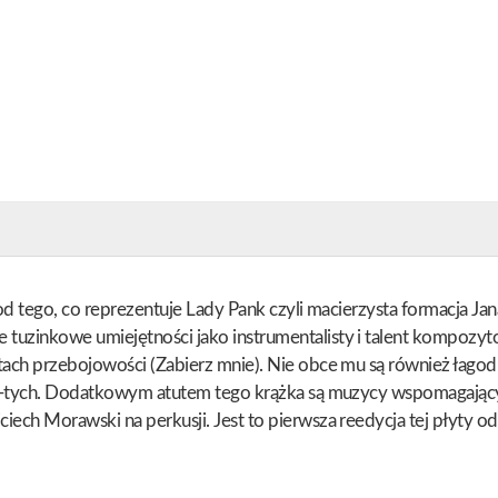
 od tego, co reprezentuje Lady Pank czyli macierzysta formacja Jan
e tuzinkowe umiejętności jako instrumentalisty i talent kompo
tach przebojowości (Zabierz mnie). Nie obce mu są również łagodn
h 90-tych. Dodatkowym atutem tego krążka są muzycy wspomagając
iech Morawski na perkusji. Jest to pierwsza reedycja tej płyty o