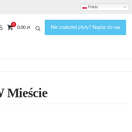
Polski
0
Nie znalazłeś płyty? Napisz do nas
0.00 zł
 Mieście