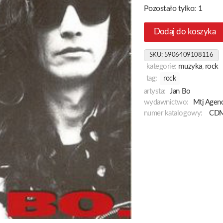
Pozostało tylko: 1
Dodaj do koszyka
SKU:
5906409108116
kategorie:
muzyka
,
rock
tag:
rock
artysta:
Jan Bo
wydawnictwo:
Mtj Agenc
numer katalogowy:
CDM