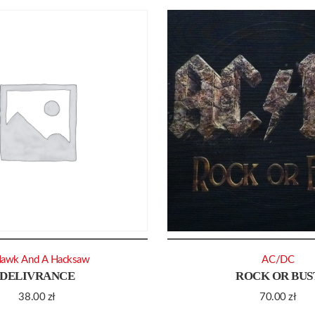
Hawk And A Hacksaw
AC/DC
DELIVRANCE
ROCK OR BUS
38.00
zł
70.00
zł