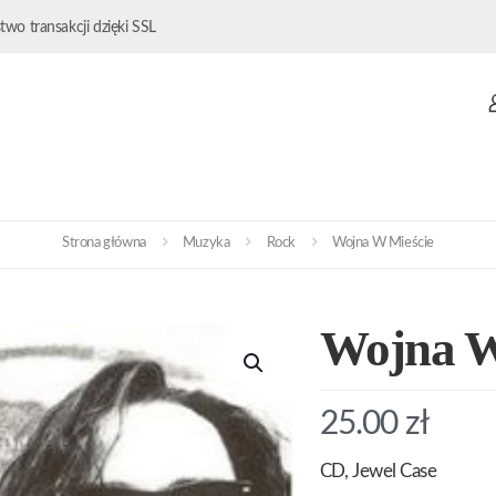
wo transakcji dzięki SSL
Strona główna
Muzyka
Rock
Wojna W Mieście
Wojna W
25.00
zł
CD, Jewel Case