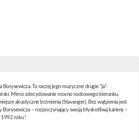
a Borysewicza. To raczej jego muzyczne drugie ”ja”.
zytorski. Mimo zdecydowanie mocno rockowego kierunku,
iejsze akustyczne brzmienia (Stavanger). Bez wątpienia jest
y Borysewicza – rozpoczynający swoją błyskotliwą karierę –
d 1992 roku !