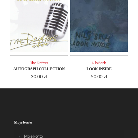
The Drifters
Nils Bech
AUTOGRAPH COLLECTION
LOOK INSIDE
30.00
zł
50.00
zł
Moje konto
Moje konto