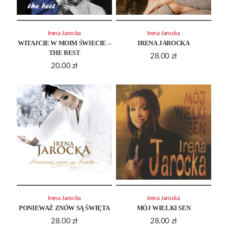
Irena Jarocka
Irena Jarocka
WITAJCIE W MOIM ŚWIECIE –
IRENA JAROCKA
THE BEST
28.00
zł
20.00
zł
Irena Jarocka
Irena Jarocka
PONIEWAŻ ZNÓW SĄ ŚWIĘTA
MÓJ WIELKI SEN
28.00
zł
28.00
zł