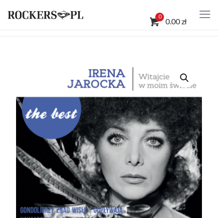
0
0.00 zł