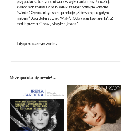
przypadku są to słynne utwory w wykonaniu Ireny Jarockiej.
Wśród nich znalazł się m.in. wielki szlagier „Witajcie w moim
świecie”. Oprócz niego same przeboje: „Śpiewam pod gołym
niebem”, „Gondolierzy znad Wisły”, „Odpływają kawiarenki”, „Z
moich przeczuć” oraz „Motylem jestem”.
Edycja na czarnym wosku.
Może spodoba się również…