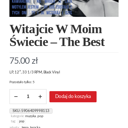
Witajcie W Moim
Świecie – The Best
75.00
zł
LP, 12″, 33 1/3 RPM, Black Vinyl
Pozostało tylko: 5
ilość
Dodaj do koszyka
Witajcie
W
Moim
SKU:
5906409998113
Świecie
kategorie:
muzyka
,
pop
-
tag:
pop
The
artysta:
Irena Jarocka