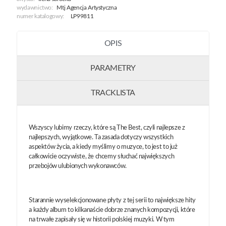
Best
wydawnictwo:
Mtj Agencja Artystyczna
numer katalogowy:
LP99811
OPIS
PARAMETRY
TRACKLISTA
Wszyscy lubimy rzeczy, które są The Best, czyli najlepsze z
najlepszych, wyjątkowe. Ta zasada dotyczy wszystkich
aspektów życia, a kiedy myślimy o muzyce, to jest to już
całkowicie oczywiste, że chcemy słuchać największych
przebojów ulubionych wykonawców.
Starannie wyselekcjonowane płyty z tej serii to największe hity
a każdy album to kilkanaście dobrze znanych kompozycji, które
na trwałe zapisały się w historii polskiej muzyki. W tym