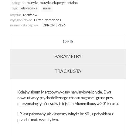
kategorie:
muzyka
,
muzyka eksperymentalna
tagi:
elektronika
noise
artysta:
Merzbow
wydawnictwo:
Dirter Promotions
numer katalogowy:
DPROMLP126
OPIS
PARAMETRY
TRACKLISTA
Kolejny album Merzbow wydany na winylowej płycie. Dwa
nowe utwory psychodelicznego chaosu nagrane i grane przy
maksymalnej głośności w tokijskim Munemihous w 2015 roku.
LP jest pakowany jak klasyczny winyl z lat 60., z połyskiem z
przodu i matowym tyłem.