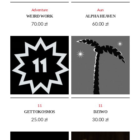
Adventure
Aun
WEIRD WORK
ALPHA HEAVEN
70.00
zł
60.00
zł
11
11
GETTOKOSMOS
DZIWO
25.00
zł
30.00
zł