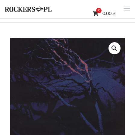
0
0.00 zł