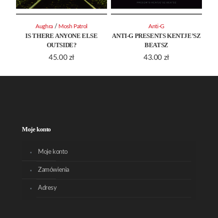
/
Aughra
Mosh Patrol
Anti-G
IS THERE ANYONE ELSE
ANTI-G PRESENTS KENTJE’SZ
OUTSIDE?
BEATSZ
45.00
zł
43.00
zł
Moje konto
Moje konto
Zamówienia
Adresy