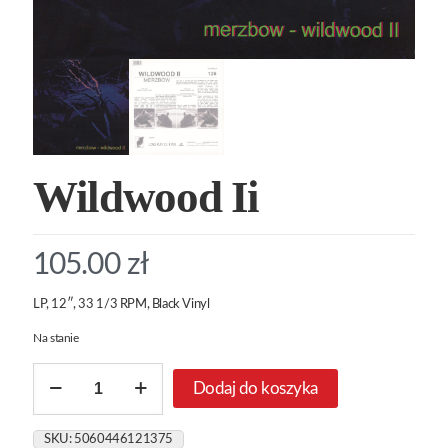
Wildwood Ii
105.00
zł
LP, 12″, 33 1/3 RPM, Black Vinyl
Na stanie
ilość
Dodaj do koszyka
Wildwood
Ii
SKU:
5060446121375