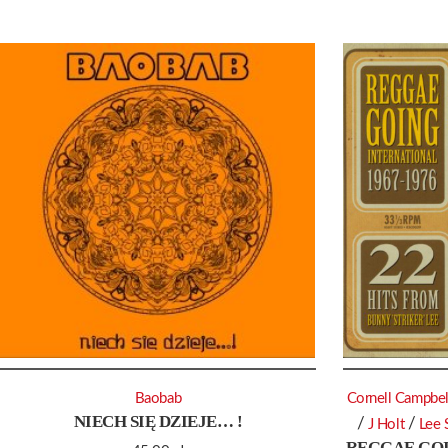
Baobab
Cornell Campbel
NIECH SIĘ DZIEJE… !
/
/
J Holt
Lee 
REGGAE GOI