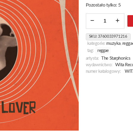
Pozostało tylko: 5
ilość
Wild
Wild
SKU:
3760033971216
Lover
kategorie:
muzyka
,
regga
tag:
reggae
artysta:
The Starphonics
wydawnictwo:
Wita Rec
numer katalogowy:
WIT