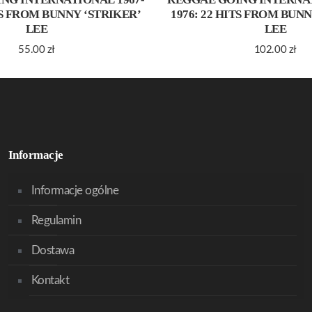
TS FROM BUNNY ‘STRIKER’
1976: 22 HITS FROM BUN
LEE
LEE
55.00
zł
102.00
zł
Informacje
Informacje ogólne
Regulamin
Dostawa
Kontakt