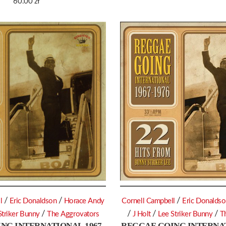
60.00
zł
/
/
/
l
Eric Donaldson
Horace Andy
Cornell Campbell
Eric Donalds
/
/
/
/
Striker Bunny
The Aggrovators
J Holt
Lee Striker Bunny
T
NG INTERNATIONAL 1967-
REGGAE GOING INTERNAT