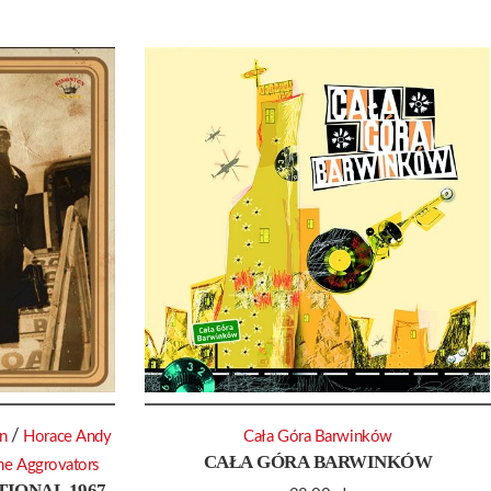
/
on
Horace Andy
Cała Góra Barwinków
CAŁA GÓRA BARWINKÓW
he Aggrovators
IONAL 1967-