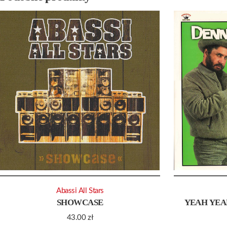
Abassi All Stars
SHOWCASE
YEAH YEA
43.00
zł