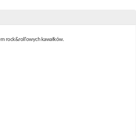
siem rock&roll'owych kawałków.