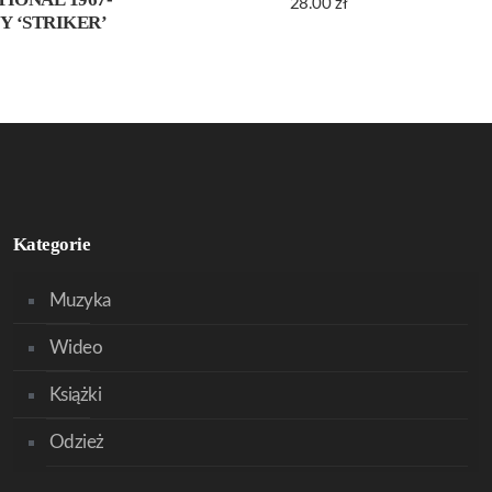
28.00
zł
NY ‘STRIKER’
Kategorie
Muzyka
Wideo
Książki
Odzież