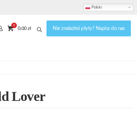
Polski
0
Nie znalazłeś płyty? Napisz do nas
0.00 zł
ld Lover