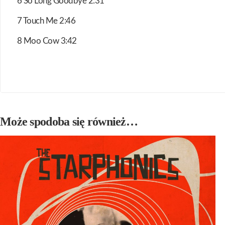
6 So Long Goodbye 2:31
7 Touch Me 2:46
8 Moo Cow 3:42
Może spodoba się również…