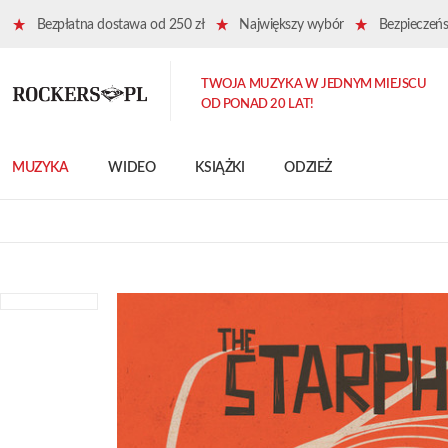
Bezpłatna dostawa od 250 zł
Największy wybór
Bezpieczeńst
TWOJA MUZYKA W JEDNYM MIEJSCU
OD PONAD 20 LAT!
MUZYKA
WIDEO
KSIĄŻKI
ODZIEŻ