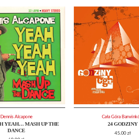
Dennis Alcapone
Cała Góra Barwin
H YEAH… MASH UP THE
24 GODZINY
DANCE
45.00
zł