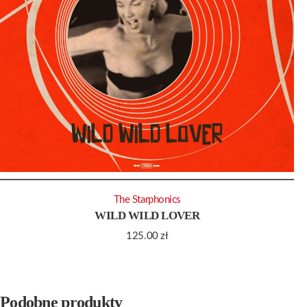
The Starphonics
WILD WILD LOVER
125.00
zł
Podobne produkty