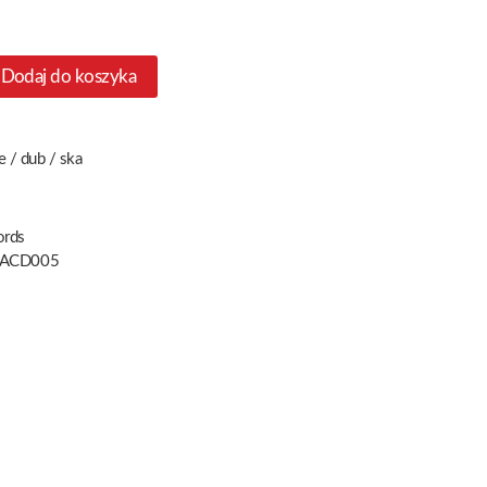
Dodaj do koszyka
e / dub / ska
ords
ACD005