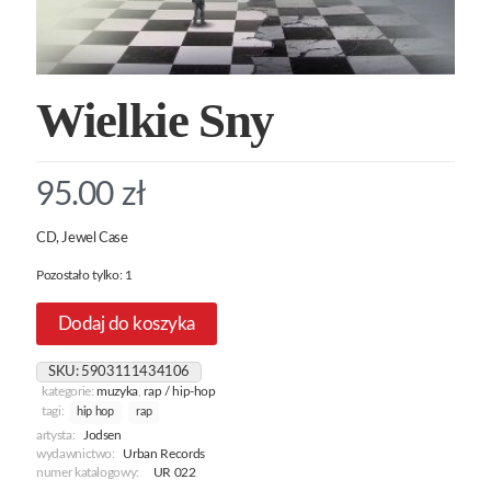
Wielkie Sny
95.00
zł
CD, Jewel Case
Pozostało tylko: 1
Dodaj do koszyka
SKU:
5903111434106
kategorie:
muzyka
,
rap / hip-hop
tagi:
hip hop
rap
artysta:
Jodsen
wydawnictwo:
Urban Records
numer katalogowy:
UR 022