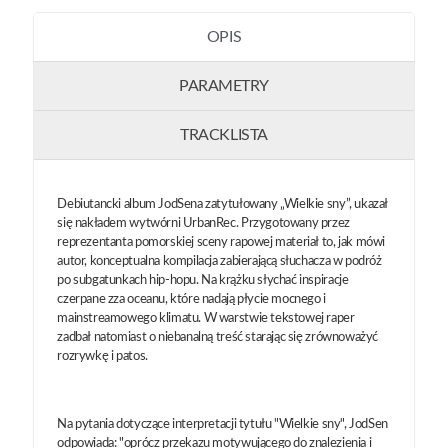
OPIS
PARAMETRY
TRACKLISTA
Debiutancki album JodSena zatytułowany „Wielkie sny”, ukazał
się nakładem wytwórni UrbanRec. Przygotowany przez
reprezentanta pomorskiej sceny rapowej materiał to, jak mówi
autor, konceptualna kompilacja zabierającą słuchacza w podróż
po subgatunkach hip-hopu. Na krążku słychać inspiracje
czerpane zza oceanu, które nadają płycie mocnego i
mainstreamowego klimatu. W warstwie tekstowej raper
zadbał natomiast o niebanalną treść starając się zrównoważyć
rozrywkę i patos.
Na pytania dotyczące interpretacji tytułu "Wielkie sny", JodSen
odpowiada: "oprócz przekazu motywującego do znalezienia i