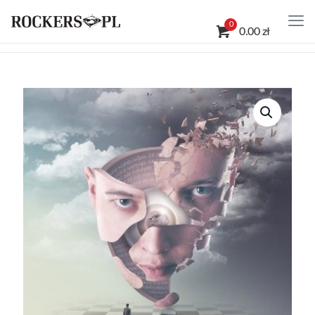
0
0.00 zł