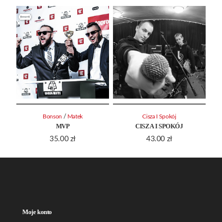
/
Bonson
Matek
Cisza I Spokój
MVP
CISZA I SPOKÓJ
35.00
zł
43.00
zł
Moje konto