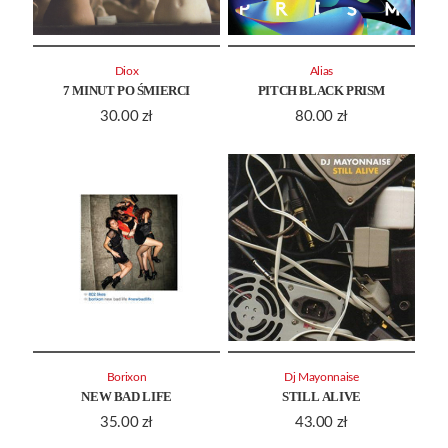
Diox
Alias
7 MINUT PO ŚMIERCI
PITCH BLACK PRISM
30.00
zł
80.00
zł
Borixon
Dj Mayonnaise
NEW BAD LIFE
STILL ALIVE
35.00
zł
43.00
zł