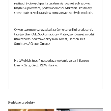
realizacji życiowych pasji, starałem się również zobrazować
błądzenie po własnej podświadomości. Marzenia i koszmary
senne stale przeplatają się w poruszanych na płycie wątkach.
O warstwę muzyczną zadbali zarówno uznani już producenci,
tacy jak SherlOck, SoDrumatic czy Matek, jak również młodzi i
utalentowani beatmake'erzy m.in. Forest, Henson, Bez
Struktury, AQ oraz Grrracz.
Na „Wielkich Snach” gospodarza wokalnie wsparli Bonson,
Danny, 2sty, Gedz, RDW i Brahu.
Podobne produkty