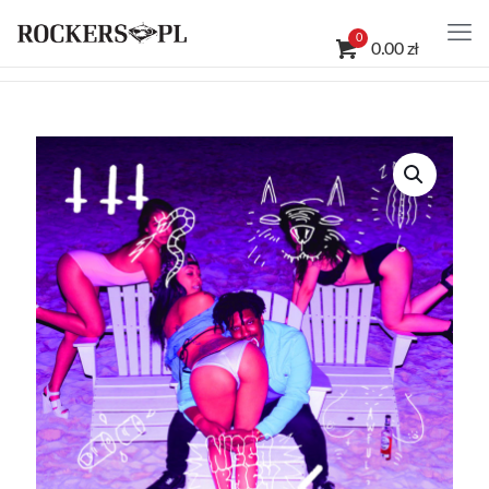
0
0.00 zł