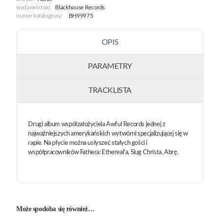
wydawnictwo:
Blackhouse Records
numer katalogowy:
BH99975
OPIS
PARAMETRY
TRACKLISTA
Drugi album współzałożyciela Awful Records jednej z
najważniejszych amerykańskich wytwórni specjalizującej się w
rapie. Na płycie można usłyszeć stałych gości i
współpracowników Fathera: Ethereal'a, Slug Christa, Abrę.
Może spodoba się również…