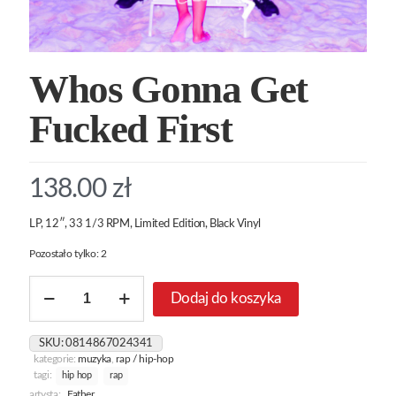
Whos Gonna Get
Fucked First
138.00
zł
LP, 12″, 33 1/3 RPM, Limited Edition, Black Vinyl
Pozostało tylko: 2
ilość
Dodaj do koszyka
Whos
Gonna
Get
SKU:
0814867024341
Fucked
kategorie:
muzyka
,
rap / hip-hop
First
tagi:
hip hop
rap
artysta:
Father