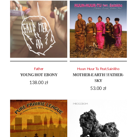
Father
Huun Huur Tu Feat.Sainkho
YOUNG HOT EBONY
MOTHER-EARTH ! FATHER-
SKY
138.00
zł
53.00
zł