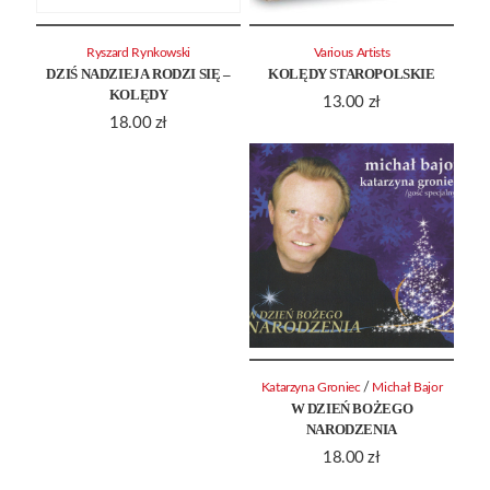
Ryszard Rynkowski
Various Artists
DZIŚ NADZIEJA RODZI SIĘ –
KOLĘDY STAROPOLSKIE
KOLĘDY
13.00
zł
18.00
zł
/
Katarzyna Groniec
Michał Bajor
W DZIEŃ BOŻEGO
NARODZENIA
18.00
zł