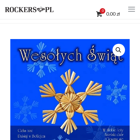
0
0.00 zł