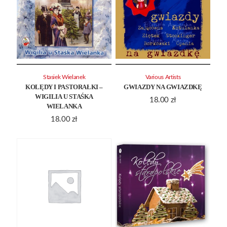
Stasiek Wielanek
Various Artists
KOLĘDY I PASTORAŁKI –
GWIAZDY NA GWIAZDKĘ
WIGILIA U STAŚKA
18.00
zł
WIELANKA
18.00
zł