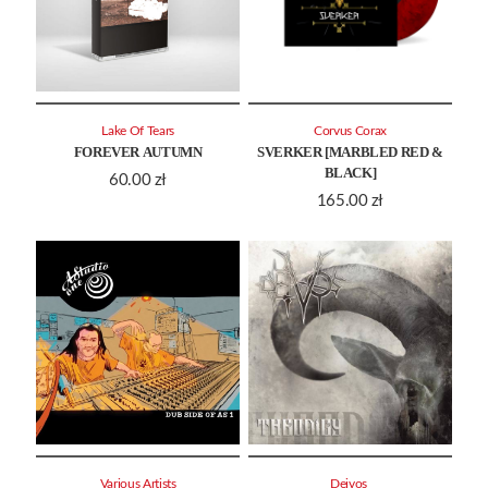
Lake Of Tears
Corvus Corax
FOREVER AUTUMN
SVERKER [MARBLED RED &
BLACK]
60.00
zł
165.00
zł
Various Artists
Deivos ‎