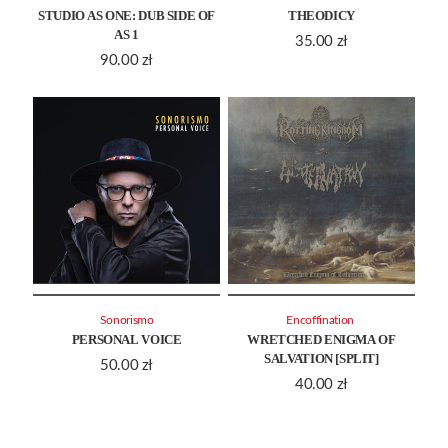
STUDIO AS ONE: DUB SIDE OF
THEODICY
AS 1
35.00
zł
90.00
zł
Sonorismo
Encoffination ‎
PERSONAL VOICE
WRETCHED ENIGMA OF
SALVATION [SPLIT]
50.00
zł
40.00
zł