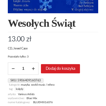
Wesołych Świąt
13.00
zł
CD, Jewel Case
Pozostało tylko: 3
ilość
Dodaj do koszyka
Wesołych
Świąt
SKU:
5906409160763
kategorie:
muzyka
,
world music / ethno
tag:
kolędy
artysta:
Various Artists
wydawnictwo:
Blue Mix
numer katalogowy:
BLUEMIX16076