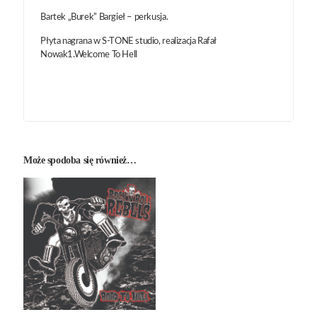
Bartek „Burek” Bargieł – perkusja.
Płyta nagrana w S-TONE studio, realizacja Rafał
Nowak1.Welcome To Hell
Może spodoba się również…