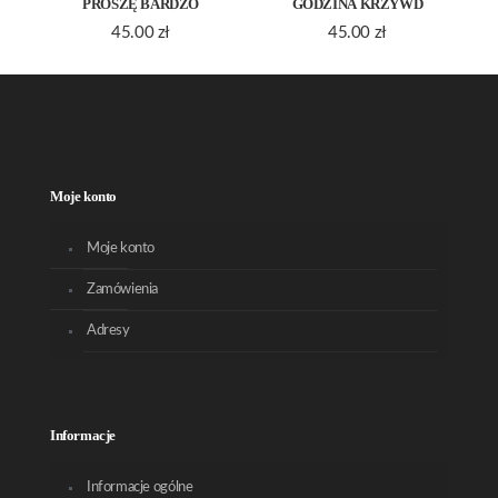
PROSZĘ BARDZO
GODZINA KRZYWD
45.00
zł
45.00
zł
Moje konto
Moje konto
Zamówienia
Adresy
Informacje
Informacje ogólne