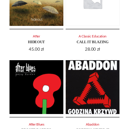
After
A Classic Education
HIDEOUT
CALL IT BLAZING
45.00
zł
28.00
zł
After Blues
Abaddon