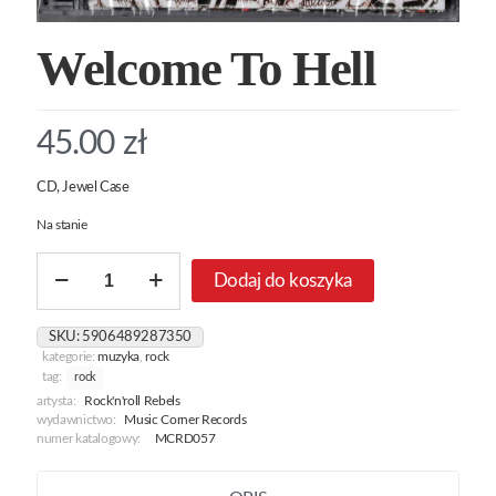
Welcome To Hell
45.00
zł
CD, Jewel Case
Na stanie
ilość
Dodaj do koszyka
Welcome
To
Hell
SKU:
5906489287350
kategorie:
muzyka
,
rock
tag:
rock
artysta:
Rock'n'roll Rebels
wydawnictwo:
Music Corner Records
numer katalogowy:
MCRD057