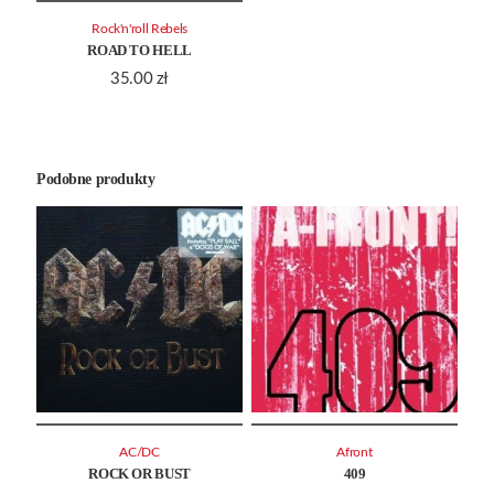
Rock'n'roll Rebels
ROAD TO HELL
35.00
zł
Podobne produkty
AC/DC
Afront
ROCK OR BUST
409