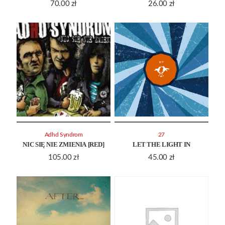
70.00
zł
26.00
zł
Adhd Syndrom
27
NIC SIĘ NIE ZMIENIA [RED]
LET THE LIGHT IN
105.00
zł
45.00
zł