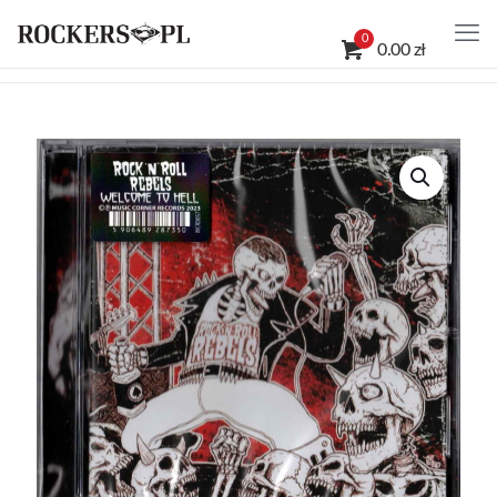
0
0.00 zł