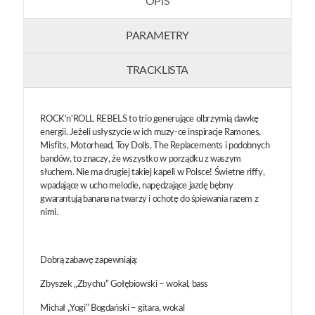
OPIS
PARAMETRY
TRACKLISTA
ROCK'n'ROLL REBELS to trio generujące olbrzymią dawkę
energii. Jeżeli usłyszycie w ich muzy-ce inspiracje Ramones,
Misfits, Motorhead, Toy Dolls, The Replacements i podobnych
bandów, to znaczy, że wszystko w porządku z waszym
słuchem. Nie ma drugiej takiej kapeli w Polsce! Świetne riffy,
wpadające w ucho melodie, napędzające jazdę bębny
gwarantują banana na twarzy i ochotę do śpiewania razem z
nimi.
Dobrą zabawę zapewniają:
Zbyszek „Zbychu” Gołębiowski – wokal, bass
Michał „Yogi” Bogdański – gitara, wokal