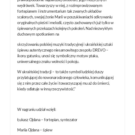
prawdopodobnie najbardziej osobista z jego muzycznych
wędrówek. Towarzyszy w niej, z rozimprowizowanym
fortepianem i instrumentarium tak zwanych układów
scalonych, swojej żonie Marii w poszukiwaniachi odkrywaniu
oryginalnych pieśni i melodii, często zachowanych już tylko w
śpiewanych przekazach kolejnych pokoleń. Nad niezwykłym
duchowym spotkaniem na
skrzyżowaniu polskiej muzyki tradycyjnej i ukraińskiej sztuki
śpiewu autentycznego niesamowitego zespołu DREVO –
ikony gatunku, unosi się symboliczny motyw ptaka,
uniwersalnego znaku wolności i pokoju.
W ukraińskiej tradycji – to także symbol ludzkiej duszy
przylatującej do nowonarodzonego człowieka, komunikującej
się z nim przez całe życie i towarzyszącej mu aż do śmierci,
kiedy odlatuje w inną rzeczywistość.”
W nagraniu udział wzięli:
Łukasz Ojdana – fortepian, syntezator
Mariia Ojdana – śpiew