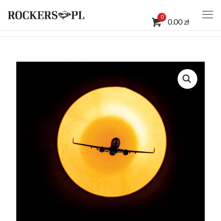
0
0.00 zł