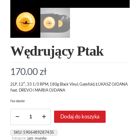
Wędrujący Ptak
170.00
zł
2LP, 12″, 33 1/3 RPM, 180g Black Vinyl, Gatefold, ŁUKASZ OJDANA
feat. DREVO i MARIIA OJDANA
Na stanie
ilość
Dodaj do koszyka
Wędrujący
Ptak
SKU:
5906489287435
kategorie:
jazz
,
muzyka