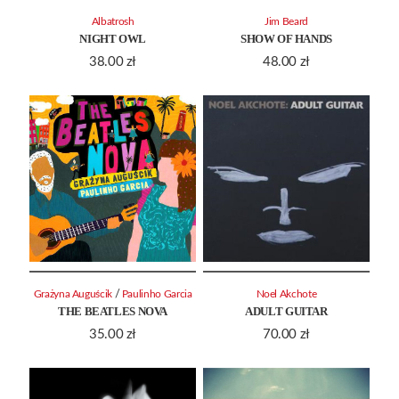
Albatrosh
Jim Beard
NIGHT OWL
SHOW OF HANDS
38.00
zł
48.00
zł
/
Grażyna Auguścik
Paulinho Garcia
Noel Akchote
THE BEATLES NOVA
ADULT GUITAR
35.00
zł
70.00
zł