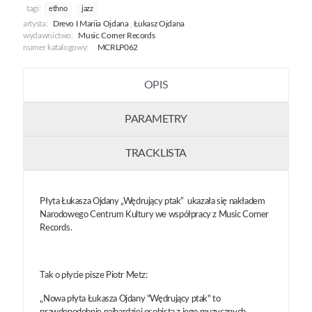
tagi:
ethno
jazz
artysta:
Drevo I Mariia Ojdana
,
Łukasz Ojdana
wydawnictwo:
Music Corner Records
numer katalogowy:
MCRLP062
OPIS
PARAMETRY
TRACKLISTA
Płyta Łukasza Ojdany „Wędrujący ptak” ukazała się nakładem
Narodowego Centrum Kultury we współpracy z Music Corner
Records.
Tak o płycie pisze Piotr Metz:
„Nowa płyta Łukasza Ojdany "Wędrujący ptak" to