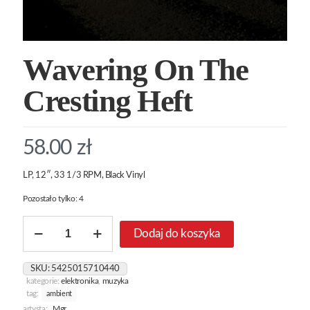
Wavering On The
Cresting Heft
58.00
zł
LP, 12″, 33 1/3 RPM, Black Vinyl
Pozostało tylko: 4
ilość
Dodaj do koszyka
Wavering
On
The
SKU:
5425015710440
Cresting
kategorie:
elektronika
,
muzyka
Heft
tag:
ambient
artysta:
Mgr