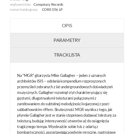
wydawnictwo:
Conspiracy Records
numer katalogowy:
CORE 056 LP
OPIS
PARAMETRY
TRACKLISTA
Na "MGR" gitarzysta Mike Gallagher – jeden z uznanych
architektów ISIS – odsłania kompendium rozproszonych
przemyśleń zebranych z lat undergroundowych doświadczeń
muzycznych. Gallagher rozwinął styl charakteryzujący się
gęstymi, długotrwałymi teksturami połączonymi z
zamiłowaniem do subtelnej melodyjności kojarzonej z post-
sabbathowskim riffem. Skuteczność MGR wynika z tego, jak
płynnie Gallagher jest w stanie stopniowo dodawać teksturę za
teksturą, budując intensywność utworów aż do osiągnięcia
tragicznego tempa. Wyobraźcie sobie Isis z odartą z
bombastyczności, pozostawiającą jedynie mroczne, nastrojowe