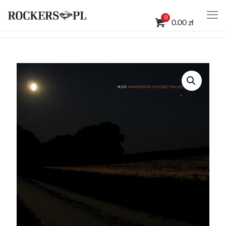
0
0.00 zł