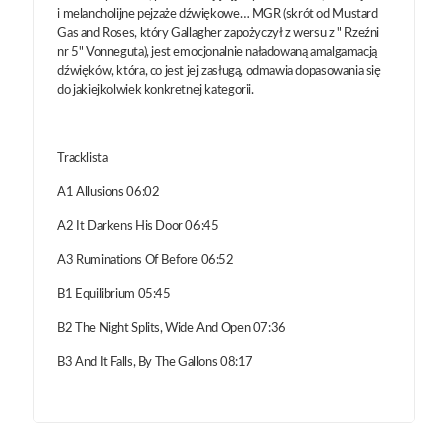
i melancholijne pejzaże dźwiękowe… MGR (skrót od Mustard
Gas and Roses, który Gallagher zapożyczył z wersu z " Rzeźni
nr 5" Vonneguta), jest emocjonalnie naładowaną amalgamacją
dźwięków, która, co jest jej zasługą, odmawia dopasowania się
do jakiejkolwiek konkretnej kategorii.
Tracklista
A1 Allusions 06:02
A2 It Darkens His Door 06:45
A3 Ruminations Of Before 06:52
B1 Equilibrium 05:45
B2 The Night Splits, Wide And Open 07:36
B3 And It Falls, By The Gallons 08:17