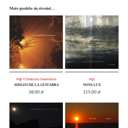
Może spodoba się również…
Mgr Y Destructo Swarmbots
Mgr
AMIGOS DE LA GUITARRA
NOVA LUX
38.00
zł
115.00
zł