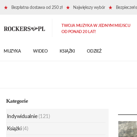
Bezpłatna dostawa od 250 zł
Największy wybór
Bezpieczeńst
TWOJA MUZYKA W JEDNYM MIEJSCU
OD PONAD 20 LAT!
MUZYKA
WIDEO
KSIĄŻKI
ODZIEŻ
Kategorie
Indywidualnie
(121)
Książki
(4)