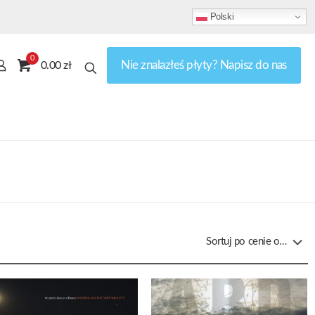
Polski
0
Nie znalazłeś płyty? Napisz do nas
0.00 zł