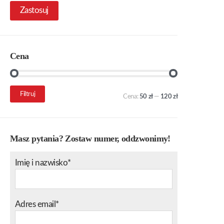
Zastosuj
Cena
Cena
Cena
Filtruj
Cena:
50 zł
—
120 zł
min.
maks.
Masz pytania? Zostaw numer, oddzwonimy!
Imię i nazwisko*
Adres email*