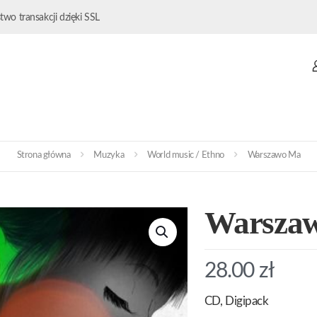
wo transakcji dzięki SSL
Strona główna
Muzyka
World music / Ethno
Warszawo Ma
Warsza
28.00
zł
CD, Digipack