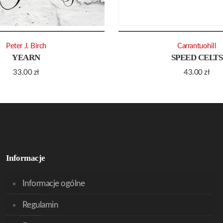
Peter J. Birch
Carrantuohill
YEARN
SPEED CELTS
33.00
zł
43.00
zł
Informacje
Informacje ogólne
Regulamin