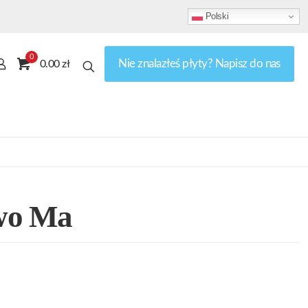
Polski
0
Nie znalazłeś płyty? Napisz do nas
0.00 zł
wo Ma