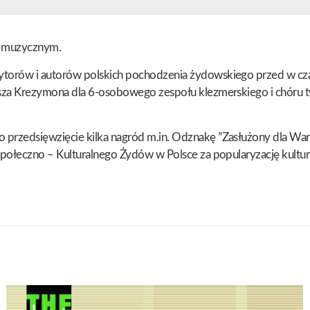
u muzycznym.
torów i autorów polskich pochodzenia żydowskiego przed w czasi
masza Krezymona dla 6-osobowego zespołu klezmerskiego i chóru
 przedsięwzięcie kilka nagród m.in. Odznakę ”Zasłużony dla Wa
Społeczno – Kulturalnego Żydów w Polsce za popularyzację kultur