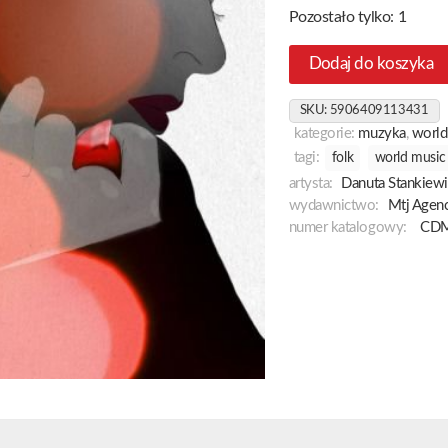
Pozostało tylko: 1
Dodaj do koszyka
SKU:
5906409113431
kategorie:
muzyka
,
world
tagi:
folk
world music
artysta:
Danuta Stankiewi
wydawnictwo:
Mtj Agenc
numer katalogowy:
CDM