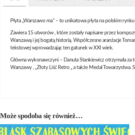
Płyta „Warszawo ma” – to unikatowa płyta na polskim rynk
Zawiera 15 utworów , które zostały napisane przez kompozy
Warszawą i jej bogatą historią. Współczesne aranżacje To
tekstowej wprowadzając ten gatunek w XXI wiek.
Główna wykonawczyni – Danuta Stankiewicz otrzymała za to
Warszawy , „Złoty Liść Retro „ a także Medal Towarzystwa. 
Może spodoba się również…