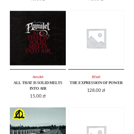
Amulet
Bl'ast!
ALL THAT IS SOLID MELTS
THE EXPRESSION OF POWER
INTO AIR
128.00
zł
15.00
zł