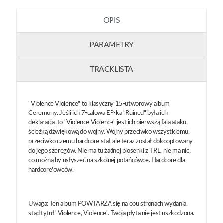
OPIS
PARAMETRY
TRACKLISTA
"Violence Violence" to klasyczny 15-utworowy album
Ceremony. Jeśli ich 7-calowa EP-ka "Ruined" była ich
deklaracją, to "Violence Violence" jest ich pierwszą falą ataku,
ścieżką dźwiękową do wojny. Wojny przeciwko wszystkiemu,
przeciwko czemu hardcore stał, ale teraz został dokooptowany
do jego szeregów. Nie ma tu żadnej piosenki z TRL, nie ma nic,
co można by usłyszeć na szkolnej potańcówce. Hardcore dla
hardcore'owców.
Uwaga: Ten album POWTARZA się na obu stronach wydania,
stąd tytuł "Violence, Violence". Twoja płyta nie jest uszkodzona.