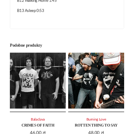
B12 Walking Home 1:45
B13 Asleep 0:53
Podobne produkty
Balaclava
Burning Love
CRIMES OF FAITH
ROTTEN THING TO SAY
46.00
zł
48.00
zł