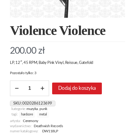
Violence Violence
200.00
zł
LP, 12″, 45 RPM, Baby Pink Vinyl, Reissue, Gatefold
Pozostało tylko: 3
ilość
Dodaj do koszyka
Violence
Violence
SKU:
0020286123699
kategorie:
muzyka
,
punk
tagi:
hardcore
metal
artysta:
Ceremony
wydawnictwo:
Deathwish Records
numer katalogowy:
DW118LP