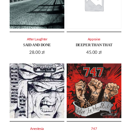
After Laughter
Appraise
SAID AND DONE
DEEPER THAN THAT
28.00
zł
45.00
zł
Anestesia
747