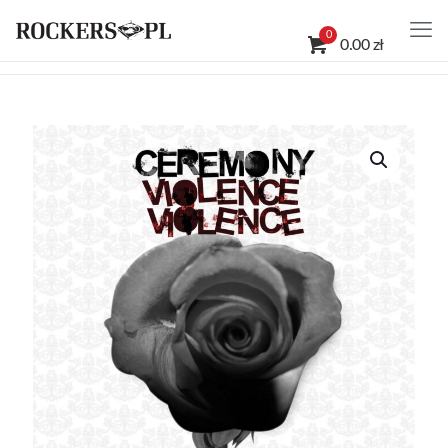
0
0.00 zł