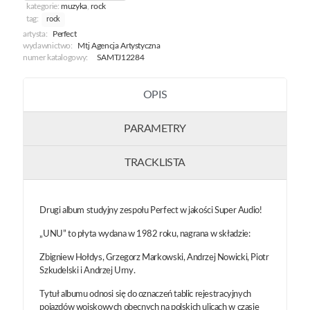
kategorie:
muzyka
,
rock
tag:
rock
artysta:
Perfect
wydawnictwo:
Mtj Agencja Artystyczna
numer katalogowy:
SAMTJ12284
OPIS
PARAMETRY
TRACKLISTA
Drugi album studyjny zespołu Perfect w jakości Super Audio!
„UNU” to płyta wydana w 1982 roku, nagrana w składzie:
Zbigniew Hołdys, Grzegorz Markowski, Andrzej Nowicki, Piotr
Szkudelski i Andrzej Urny.
Tytuł albumu odnosi się do oznaczeń tablic rejestracyjnych
pojazdów wojskowych obecnych na polskich ulicach w czasie