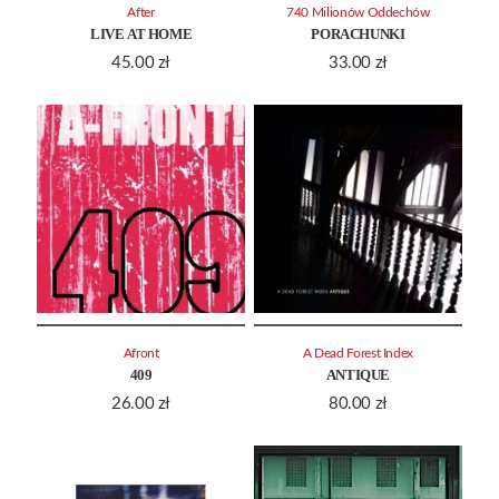
After
740 Milionów Oddechów
LIVE AT HOME
PORACHUNKI
45.00
zł
33.00
zł
Afront
A Dead Forest Index
409
ANTIQUE
26.00
zł
80.00
zł