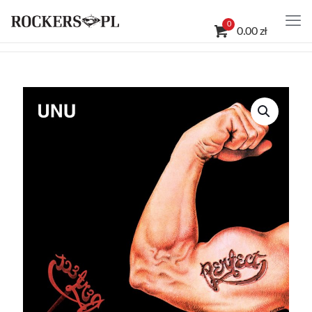
0
0.00 zł