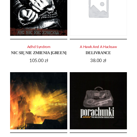
Adhd Syndrom
A Hawk And A Hacksaw
NIC SIĘ NIE ZMIENIA [GREEN]
DELIVRANCE
105.00
zł
38.00
zł