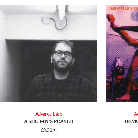
Advance Base
A
A SHUT-IN’S PRAYER
DEMO
63.00
zł