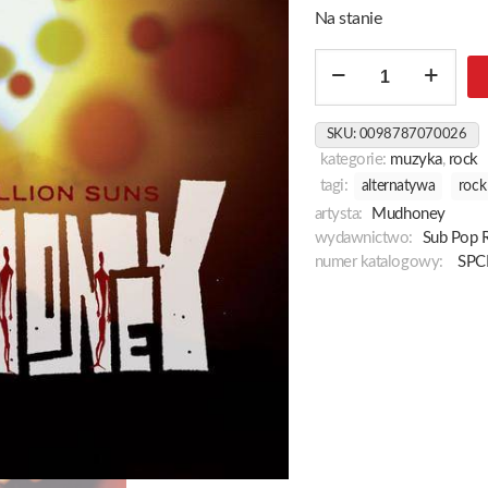
Na stanie
ilość
Under
A
SKU:
0098787070026
Bilion
kategorie:
muzyka
,
rock
Suns
tagi:
alternatywa
rock
artysta:
Mudhoney
wydawnictwo:
Sub Pop 
numer katalogowy:
SPC