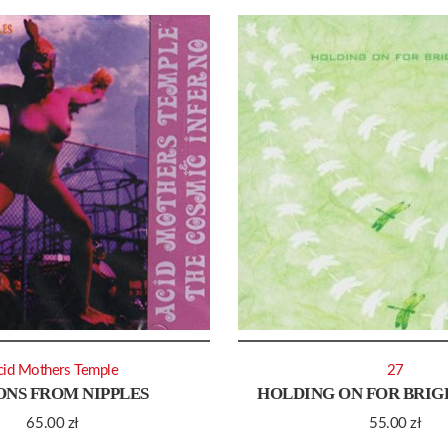
cid Mothers Temple
27
NS FROM NIPPLES
HOLDING ON FOR BRIG
65.00
zł
55.00
zł