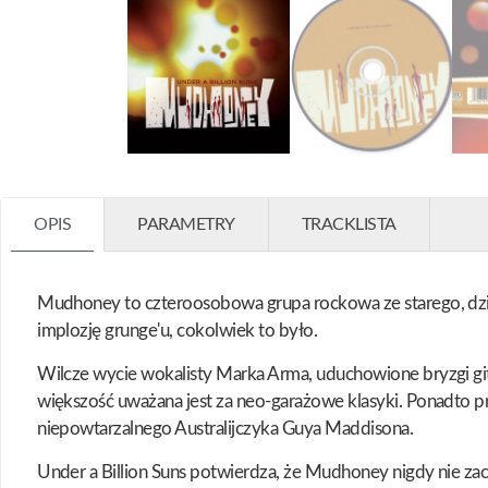
OPIS
PARAMETRY
TRACKLISTA
Mudhoney to czteroosobowa grupa rockowa ze starego, dziwn
implozję grunge'u, cokolwiek to było.
Wilcze wycie wokalisty Marka Arma, uduchowione bryzgi git
większość uważana jest za neo-garażowe klasyki. Ponadto pr
niepowtarzalnego Australijczyka Guya Maddisona.
Under a Billion Suns potwierdza, że Mudhoney nigdy nie zac