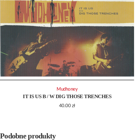
Mudhoney
IT IS US B / W DIG THOSE TRENCHES
40.00
zł
Podobne produkty