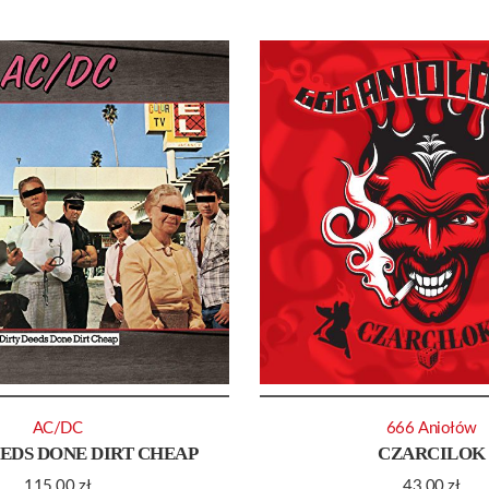
AC/DC
666 Aniołów
EEDS DONE DIRT CHEAP
CZARCILOK
115.00
zł
43.00
zł