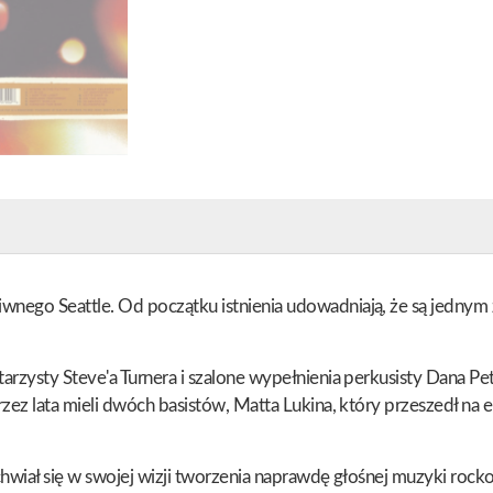
ego Seattle. Od początku istnienia udowadniają, że są jednym z
arzysty Steve'a Turnera i szalone wypełnienia perkusisty Dana P
zez lata mieli dwóch basistów, Matta Lukina, który przeszedł na 
hwiał się w swojej wizji tworzenia naprawdę głośnej muzyki roc