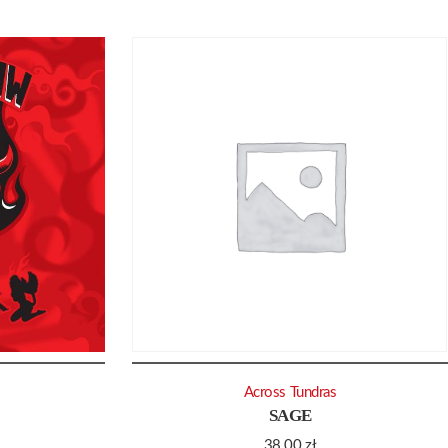
Across Tundras
SAGE
38.00
zł