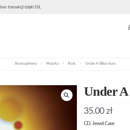
wo transakcji dzięki SSL
Strona główna
Muzyka
Rock
Under A Bilion Suns
Under A 
35.00
zł
CD, Jewel Case