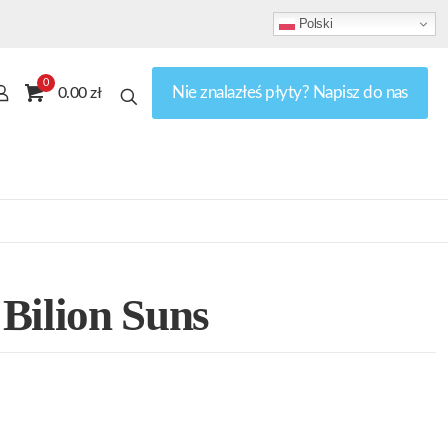
Polski
0
Nie znalazłeś płyty? Napisz do nas
0.00 zł
Bilion Suns