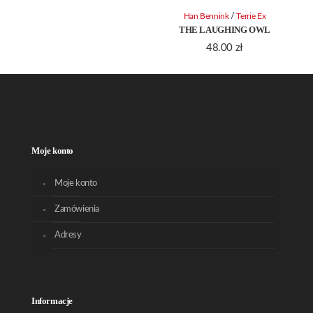
/
Han Bennink
Terrie Ex
THE LAUGHING OWL
48.00
zł
Moje konto
Moje konto
Zamówienia
Adresy
Informacje