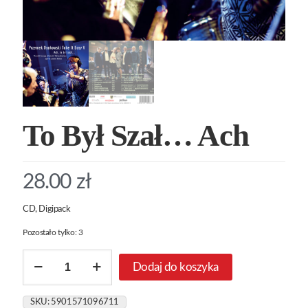
To Był Szał… Ach
28.00
zł
CD, Digipack
Pozostało tylko: 3
ilość
Dodaj do koszyka
To
Był
Szał...
SKU:
5901571096711
Ach