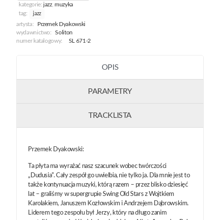
kategorie:
jazz
,
muzyka
tag:
jazz
artysta:
Przemek Dyakowski
wydawnictwo:
Soliton
numer katalogowy:
SL 671-2
OPIS
PARAMETRY
TRACKLISTA
Przemek Dyakowski:
Ta płyta ma wyrażać nasz szacunek wobec twórczości
„Dudusia”. Cały zespół go uwielbia, nie tylko ja. Dla mnie jest to
także kontynuacja muzyki, którą razem – przez blisko dziesięć
lat – graliśmy w supergrupie Swing Old Stars z Wojtkiem
Karolakiem, Januszem Kozłowskim i Andrzejem Dąbrowskim.
Liderem tego zespołu był Jerzy, który na długo zanim