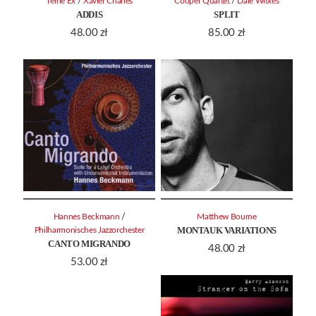
/
/
Terrie Ex
Xavier Charles
Cooper Quartet
Dale Witxes
ADDIS
SPLIT
48.00
zł
85.00
zł
/
Hannes Beckmann
Matthew Bourne
MONTAUK VARIATIONS
Philharmonisches Jazzorchester
CANTO MIGRANDO
48.00
zł
53.00
zł