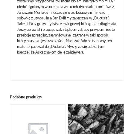
zostaliśmy przyjaciółmi, był moim idolem. Nie tylko moim. Był
niedoścignionym wzorem dla wielu młodych saksofonistów. Z
Januszem Muniakiem, ucząc się grać, kopiowaliśmy jego
solówkę z utworu In a Bar. Byliśmy zapatrzeni w „Dudusia”.
Take It Easy gra w stylistyce swingowej, którą przez długie lata
Jerzy uprawiał i propagował. Stąd pomysł, aby przypomnieć te
przeboje sprzed lat, zaaranżowane i zagrane w taki sposób,
który na rynku jest rzadkością. Nam zależało na tym, aby ten
materiał pasował do „Dudusia”. Myślę, że się udało, tym
bardziej, że Aśka znakomicie je zaśpiewała.
Podobne produkty