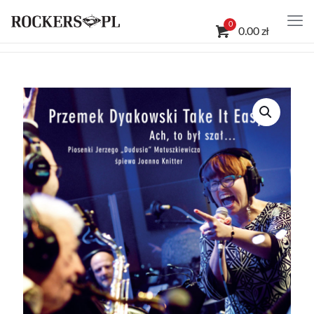
0
0.00 zł