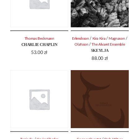
/
/
/
Thomas Beckmann
Erlendsson
Kira Kira
Magnason
CHARLIE CHAPLIN
/
Olafsson
The Alvaret Ensemble
SKEYLJA
53.00
zł
88.00
zł