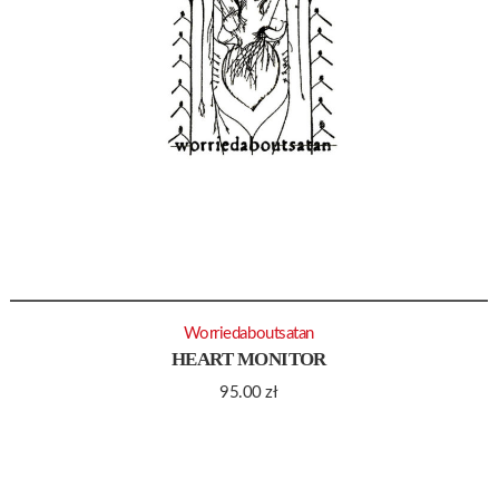
Worriedaboutsatan
HEART MONITOR
95.00
zł