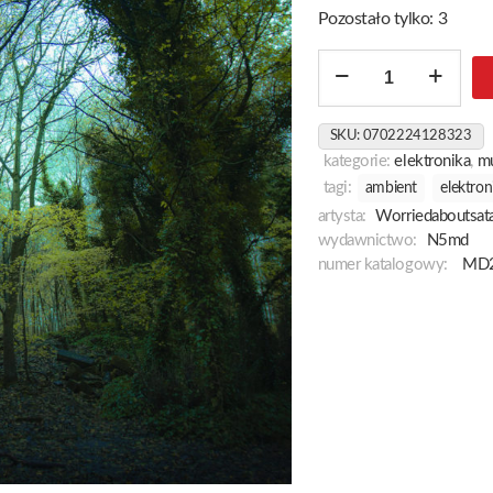
Pozostało tylko: 3
ilość
Time
Lapse
SKU:
0702224128323
kategorie:
elektronika
,
m
tagi:
ambient
elektron
artysta:
Worriedaboutsat
wydawnictwo:
N5md
numer katalogowy:
MD