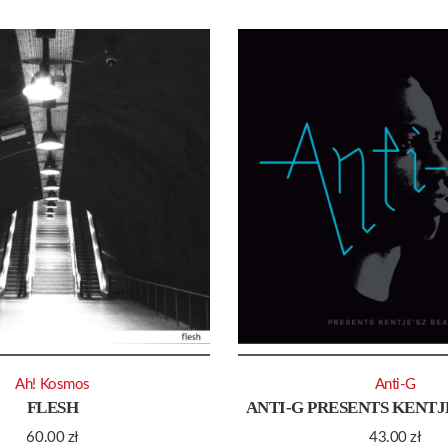
Ah! Kosmos
Anti-G
FLESH
ANTI-G PRESENTS KENTJ
60.00
zł
43.00
zł