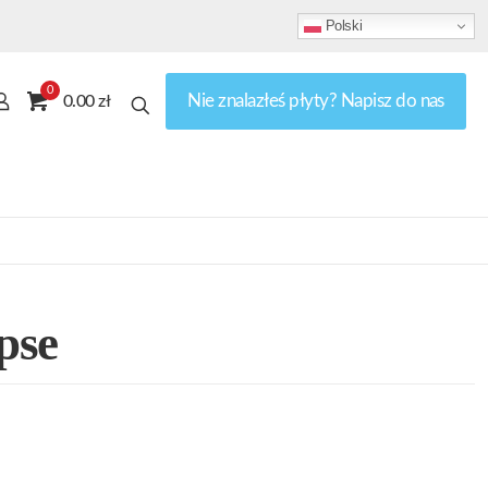
Polski
0
Nie znalazłeś płyty? Napisz do nas
0.00 zł
pse