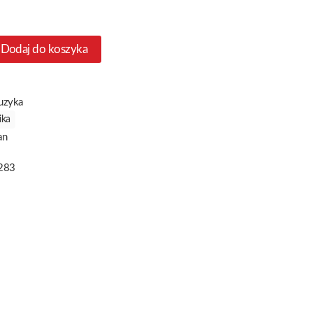
Dodaj do koszyka
uzyka
ika
an
283