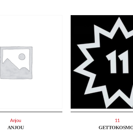
Anjou
11
ANJOU
GETTOKOSMO