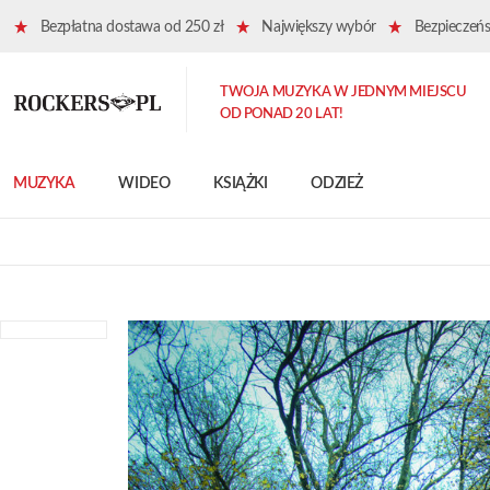
Bezpłatna dostawa od 250 zł
Największy wybór
Bezpieczeńst
TWOJA MUZYKA W JEDNYM MIEJSCU
OD PONAD 20 LAT!
MUZYKA
WIDEO
KSIĄŻKI
ODZIEŻ