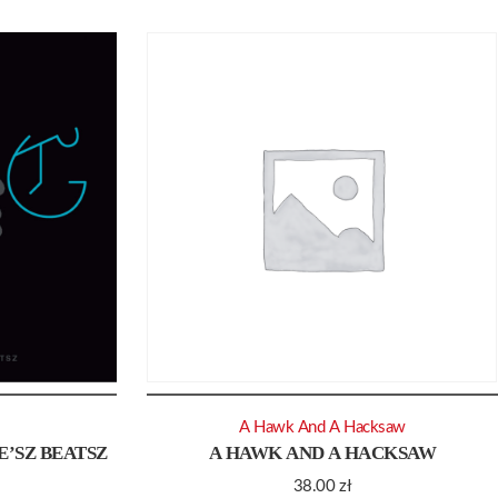
A Hawk And A Hacksaw
E’SZ BEATSZ
A HAWK AND A HACKSAW
38.00
zł