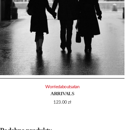
Worriedaboutsatan
ARRIVALS
123.00
zł