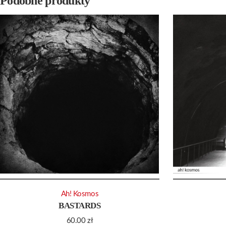
Podobne produkty
Ah! Kosmos
BASTARDS
60.00
zł