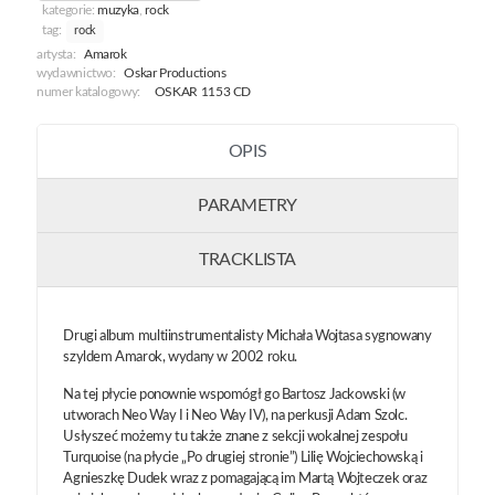
kategorie:
muzyka
,
rock
tag:
rock
artysta:
Amarok
wydawnictwo:
Oskar Productions
numer katalogowy:
OSKAR 1153 CD
OPIS
PARAMETRY
TRACKLISTA
Drugi album multiinstrumentalisty Michała Wojtasa sygnowany
szyldem Amarok, wydany w 2002 roku.
Na tej płycie ponownie wspomógł go Bartosz Jackowski (w
utworach Neo Way I i Neo Way IV), na perkusji Adam Szolc.
Usłyszeć możemy tu także znane z sekcji wokalnej zespołu
Turquoise (na płycie „Po drugiej stronie”) Lilię Wojciechowską i
Agnieszkę Dudek wraz z pomagającą im Martą Wojteczek oraz