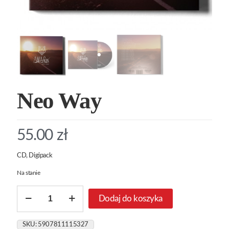
Neo Way
55.00
zł
CD, Digipack
Na stanie
ilość
Dodaj do koszyka
Neo
Way
SKU:
5907811115327