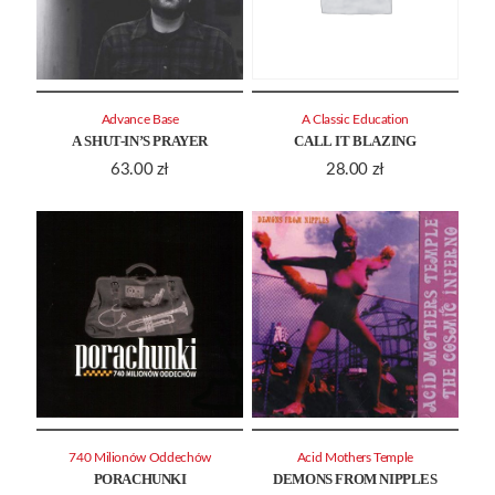
Advance Base
A Classic Education
A SHUT-IN’S PRAYER
CALL IT BLAZING
63.00
zł
28.00
zł
740 Milionów Oddechów
Acid Mothers Temple
PORACHUNKI
DEMONS FROM NIPPLES