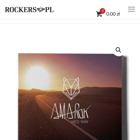
0
0.00 zł