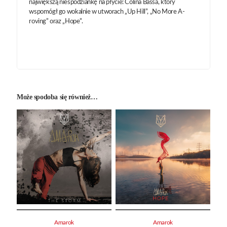
największą niespodziankę na płycie: Colina Bassa, który
wspomógł go wokalnie w utworach „Up Hill”, „No More A-
roving” oraz „Hope”.
Może spodoba się również…
Amarok
Amarok