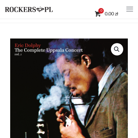
0
0.00 zł