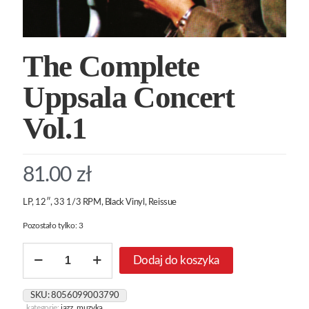
The Complete
Uppsala Concert
Vol.1
81.00
zł
LP, 12″, 33 1/3 RPM, Black Vinyl, Reissue
Pozostało tylko: 3
ilość
Dodaj do koszyka
The
Complete
Uppsala
SKU:
8056099003790
Concert
kategorie:
jazz
,
muzyka