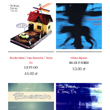
/
/
Brodie West
Han Bennink
Terrie
Misha Alperin
BLUE FJORD
Ex
LETS GO
53.00
zł
65.00
zł