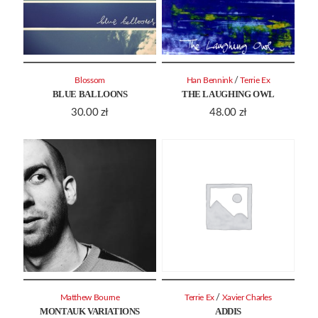
/
Blossom
Han Bennink
Terrie Ex
BLUE BALLOONS
THE LAUGHING OWL
30.00
zł
48.00
zł
/
Matthew Bourne
Terrie Ex
Xavier Charles
MONTAUK VARIATIONS
ADDIS