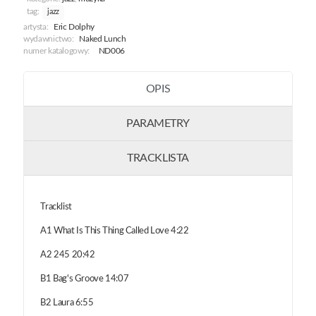
Vol.1
tag:
jazz
artysta:
Eric Dolphy
wydawnictwo:
Naked Lunch
numer katalogowy:
ND006
OPIS
PARAMETRY
TRACKLISTA
Tracklist
A1 What Is This Thing Called Love 4:22
A2 245 20:42
B1 Bag's Groove 14:07
B2 Laura 6:55