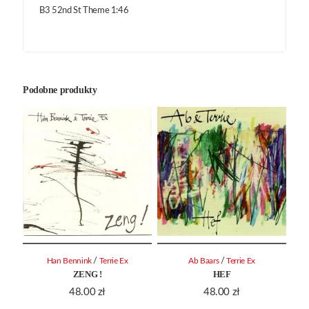
B3 52nd St Theme 1:46
Podobne produkty
/
/
Han Bennink
Terrie Ex
Ab Baars
Terrie Ex
ZENG !
HEF
48.00
zł
48.00
zł