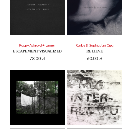
Poppy Ackroyd + Lumen
Carlos & Sophia Jani Cipa
ESCAPEMENT VISUALIZED
RELIEVE
78.00
zł
60.00
zł