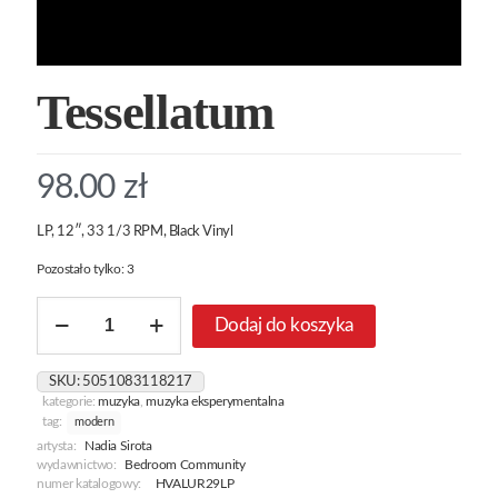
Tessellatum
98.00
zł
LP, 12″, 33 1/3 RPM, Black Vinyl
Pozostało tylko: 3
ilość
Dodaj do koszyka
Tessellatum
SKU:
5051083118217
kategorie:
muzyka
,
muzyka eksperymentalna
tag:
modern
artysta:
Nadia Sirota
wydawnictwo:
Bedroom Community
numer katalogowy:
HVALUR29LP