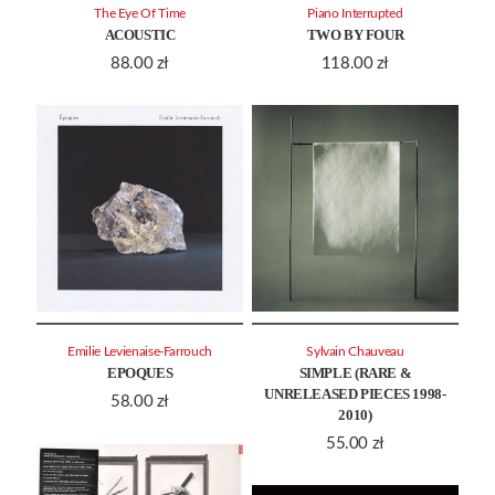
The Eye Of Time
Piano Interrupted
ACOUSTIC
TWO BY FOUR
88.00
zł
118.00
zł
Emilie Levienaise-Farrouch
Sylvain Chauveau
EPOQUES
SIMPLE (RARE &
UNRELEASED PIECES 1998-
58.00
zł
2010)
55.00
zł