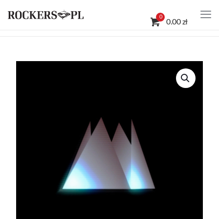
0
0.00 zł