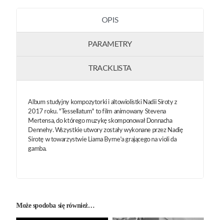
OPIS
PARAMETRY
TRACKLISTA
Album studyjny kompozytorki i altowiolistki Nadii Siroty z
2017 roku. "Tessellatum" to film animowany Stevena
Mertensa, do którego muzykę skomponował Donnacha
Dennehy. Wszystkie utwory zostały wykonane przez Nadię
Sirotę w towarzystwie Liama Byrne'a grającego na violi da
gamba.
Może spodoba się również…