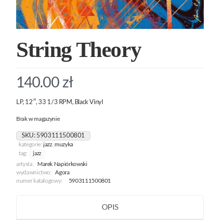
String Theory
140.00
zł
LP, 12″, 33 1/3 RPM, Black Vinyl
Brak w magazynie
SKU:
5903111500801
kategorie:
jazz
,
muzyka
tag:
jazz
artysta:
Marek Napiórkowski
wydawnictwo:
Agora
numer katalogowy:
5903111500801
OPIS