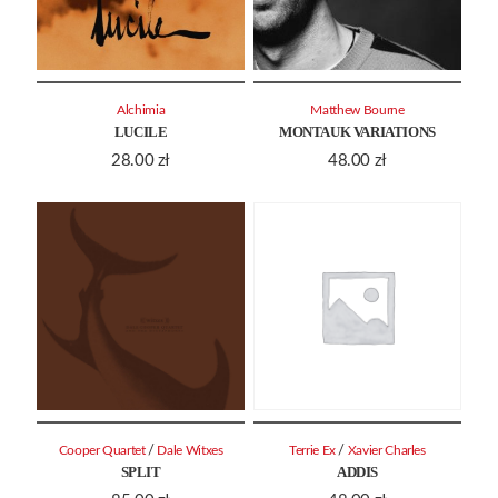
Alchimia
Matthew Bourne
LUCILE
MONTAUK VARIATIONS
28.00
zł
48.00
zł
/
/
Cooper Quartet
Dale Witxes
Terrie Ex
Xavier Charles
SPLIT
ADDIS