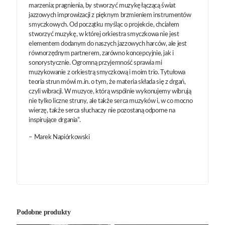
marzenia; pragnienia, by stworzyć muzykę łączącą świat
jazzowych improwizacji z pięknym brzmieniem instrumentów
smyczkowych. Od początku myśląc o projekcie, chciałem
stworzyć muzykę, w której orkiestra smyczkowa nie jest
elementem dodanym do naszych jazzowych harców, ale jest
równorzędnym partnerem, zarówno koncepcyjnie, jak i
sonorystycznie. Ogromną przyjemność sprawia mi
muzykowanie z orkiestrą smyczkową i moim trio. Tytułowa
teoria strun mówi m.in. o tym, że materia składa się z drgań,
czyli wibracji. W muzyce, którą wspólnie wykonujemy wibrują
nie tylko liczne struny, ale także serca muzyków i, w co mocno
wierzę, także serca słuchaczy nie pozostaną odporne na
inspirujące drgania”.
– Marek Napiórkowski
Podobne produkty