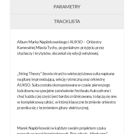
PARAMETRY
TRACKLISTA
Album Marka Napiórkowskiego i AUKSO – Orkiestry
Kameralnej Miasta Tychy, po genialnym przyjęciu przez
słuchaczy i krytyków, doczekał się edycji winylowej.
„String Theory” (teoria strun) to wieloczęściowa suita napisana
na gitarę improwizującą, sekcję rytmiczną oraz orkiestrę
AUKSO. Suita została skomponowana w czasie pierwszego
lockdownu na specjalne zamówienie festiwalu Auksodrone i
choć każda z jej części jest bardzo zróżnicowana, to łączą się one
w kompleksową całość, w której klasyczne brzmienie orkiestry
przenika się z brzmieniem gitary elektrycznej.
Marek Napiórkowski w każdym swoim projektem szuka