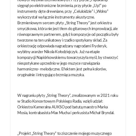
nowych wyzwań brzmieniowych. Przy płycie „Hipokamp”
sięgnął po elektroniczne brzmienia, przy płycie „Up!” po
instrumenty dęte drewniane, przy „Celuloidzie” i „Wolno”
wykorzystał wyłącznie instrumenty akustyczne.
Brzmieniowym sercem płyty „String Theory” jest orkiestra
smyczkowa, która nie jest tłem do gitarowych improwizacji, ale
równoprawnym partnerem, gdyż kompozycje od początku były
tworzone na ten unikatowy i rzadko spotykany skład. Za
orkiestrację odpowiada nagradzany nagrodami Fryderyk,
wybitny aranżer Nikola Kołodziejczyk. Już na etapie
kompozycji Napiórkowskiemu towarzyszyła myśl, by stworzyć
niespotykane uprzednio w jego muzyce rozwiązania
harmoniczno- melodyczne. Efektem jest pełna kolorów,
oryginalnie i intrygująco brzmiąca muzyka.
W nagraniu płyty „String Theory”, zrealizowanym w 2021 roku
w Studio Koncertowym Polskiego Radia, wzięli udział:
Orkiestra Kameralna AUKSO pod batutą maestro Marka
Mosia, kontrabasista Max Mucha i perkusista Michał Bryndal.
„Projekt „String Theory” to ziszczenie mojego muzycznego