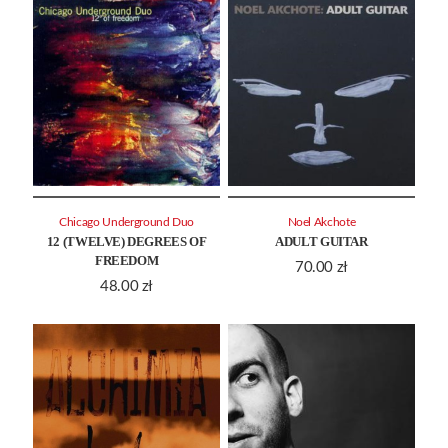
Chicago Underground Duo
Noel Akchote
12 (TWELVE) DEGREES OF
ADULT GUITAR
FREEDOM
70.00
zł
48.00
zł