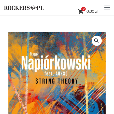
0
0.00 zł