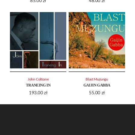
85.00
zł
48.00
zł
John Coltrane
Blast Muzungu
TRANEING IN
GAIJIN GABBA
193.00
zł
55.00
zł