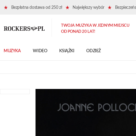
Bezpłatna dostawa od 250 zł
Największy wybór
Bezpieczeńst
TWOJA MUZYKA W JEDNYM MIEJSCU
OD PONAD 20 LAT!
MUZYKA
WIDEO
KSIĄŻKI
ODZIEŻ