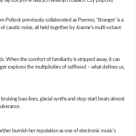
my się obcymi w naszych własnych ciałach. Czy poprzez
m Pollock previously collaborated as Poemss, ‘Stranger’ is a
of caustic noise, all held together by Joanne’s multi-octave
. When the comfort of familiarity is stripped away, it can
er explores the multiplicities of selfhood – what defines us,
ruising bass lines, glacial synths and stop-start beats almost
xuberance.
rther burnish her reputation as one of electronic music’s