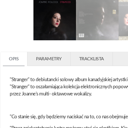
OPIS
PARAMETRY
TRACKLISTA
"Stranger" to debiutancki solowy album kanadyjskiej artyst
"Stranger" to oszałamiająca kolekcja elektronicznych popo
przez Joanne's multi- oktawowe wokalizy.
"Co stanie się, gdy będziemy naciskać na to, co nas obejmuje