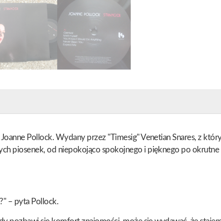
ki Joanne Pollock. Wydany przez "Timesig" Venetian Snares, z kt
wych piosenek, od niepokojąco spokojnego i pięknego po okrutne
?" – pyta Pollock.