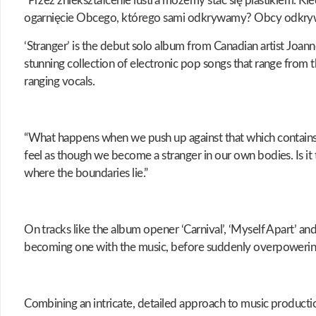
"Przez zniekształcenie lustra możemy stać się plastikiem. 
ogarnięcie Obcego, którego sami odkrywamy? Obcy odkrywa wi
‘Stranger’ is the debut solo album from Canadian artist Joann
stunning collection of electronic pop songs that range from t
ranging vocals.
“What happens when we push up against that which contains us
feel as though we become a stranger in our own bodies. Is it
where the boundaries lie.”
On tracks like the album opener ‘Carnival’, ‘Myself Apart’ and
becoming one with the music, before suddenly overpowering t
Combining an intricate, detailed approach to music production