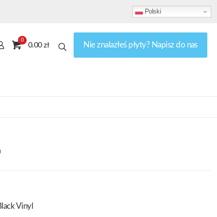
Polski
0
Nie znalazłeś płyty? Napisz do nas
0.00 zł
r
lack Vinyl