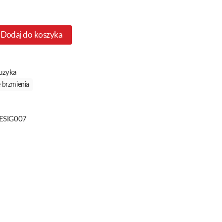
Dodaj do koszyka
uzyka
 brzmienia
ESIG007