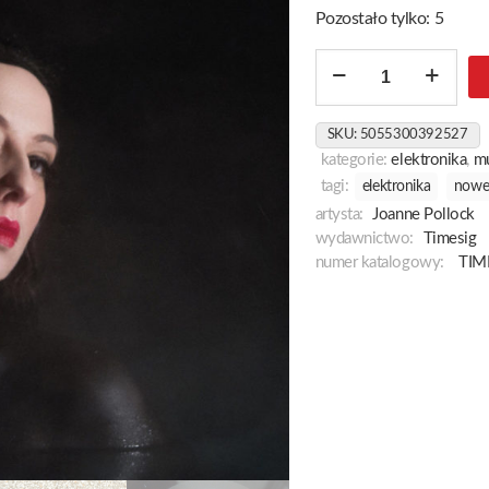
Pozostało tylko: 5
ilość
Stranger
SKU:
5055300392527
kategorie:
elektronika
,
m
tagi:
elektronika
nowe
artysta:
Joanne Pollock
wydawnictwo:
Timesig
numer katalogowy:
TIM