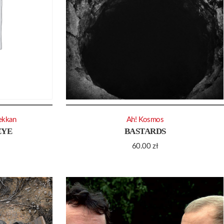
ekkan
Ah! Kosmos
EYE
BASTARDS
60.00
zł