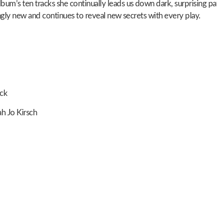
lbum’s ten tracks she continually leads us down dark, surprising pa
lingly new and continues to reveal new secrets with every play.
ock
h Jo Kirsch