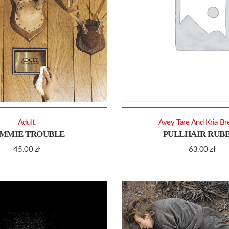
Adult.
Avey Tare And Kria Br
MMIE TROUBLE
PULLHAIR RUB
45.00
zł
63.00
zł