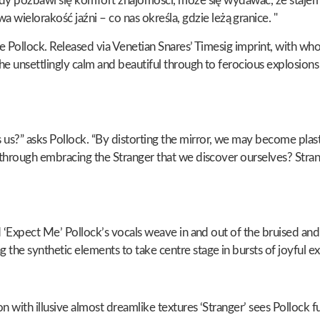
Kiedy pozbawi się komfort znajomości, może się wydawać, że staje
elorakość jaźni – co nas określa, gdzie leżą granice. "
e Pollock. Released via Venetian Snares’ Timesig imprint, with who
he unsettlingly calm and beautiful through to ferocious explosions 
?” asks Pollock. “By distorting the mirror, we may become plastic
 through embracing the Stranger that we discover ourselves? Strang
 ‘Expect Me’ Pollock’s vocals weave in and out of the bruised and b
he synthetic elements to take centre stage in bursts of joyful e
 with illusive almost dreamlike textures ‘Stranger’ sees Pollock fu