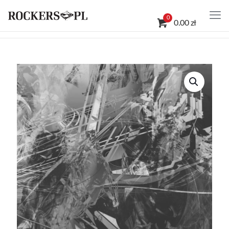
0
0.00 zł