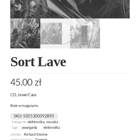
Sort Lave
45.00
zł
CD, Jewel Case
Brak w magazynie
SKU:
5055300392893
kategorie:
elektronika
,
muzyka
tagi:
awangarda
elektronika
artysta:
Richard Devine
wydawnictwo:
Timesig