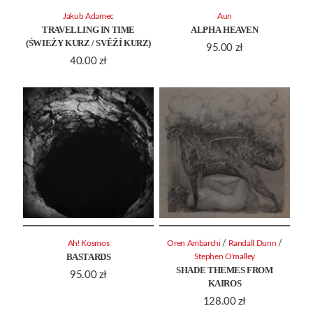
Jakub Adamec
Aun
TRAVELLING IN TIME
ALPHA HEAVEN
(ŚWIEŻY KURZ / SVĚŽÍ KURZ)
95.00
zł
40.00
zł
/
/
Ah! Kosmos
Oren Ambarchi
Randall Dunn
BASTARDS
Stephen O'malley
SHADE THEMES FROM
95.00
zł
KAIROS
128.00
zł