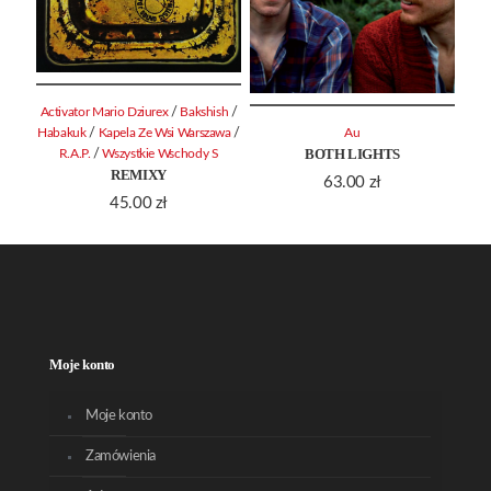
/
/
Activator Mario Dziurex
Bakshish
/
/
Habakuk
Kapela Ze Wsi Warszawa
Au
BOTH LIGHTS
/
R.A.P.
Wszystkie Wschody S
REMIXY
63.00
zł
45.00
zł
Moje konto
Moje konto
Zamówienia