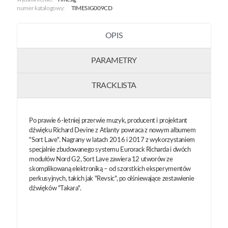
numer katalogowy:
TIMESIG009CD
OPIS
PARAMETRY
TRACKLISTA
Po prawie 6-letniej przerwie muzyk, producent i projektant
dźwięku Richard Devine z Atlanty powraca z nowym albumem
"Sort Lave". Nagrany w latach 2016 i 2017 z wykorzystaniem
specjalnie zbudowanego systemu Eurorack Richarda i dwóch
modułów Nord G2, Sort Lave zawiera 12 utworów ze
skomplikowaną elektroniką – od szorstkich eksperymentów
perkusyjnych, takich jak "Revsic", po olśniewające zestawienie
dźwięków "Takara".