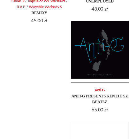
UNEMPLOYED
/
/
Habakuk
Kapela Ze Wsi Warszawa
/
R.A.P.
Wszystkie Wschody S
48.00
zł
REMIXY
45.00
zł
Anti-G
ANTI-G PRESENTS KENTJE’SZ
BEATSZ
65.00
zł