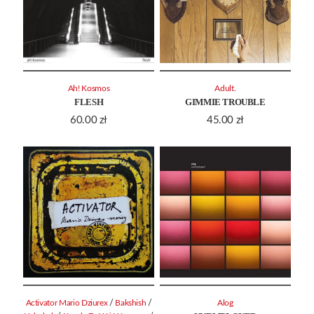
Ah! Kosmos
Adult.
FLESH
GIMMIE TROUBLE
60.00
zł
45.00
zł
/
/
Activator Mario Dziurex
Bakshish
Alog