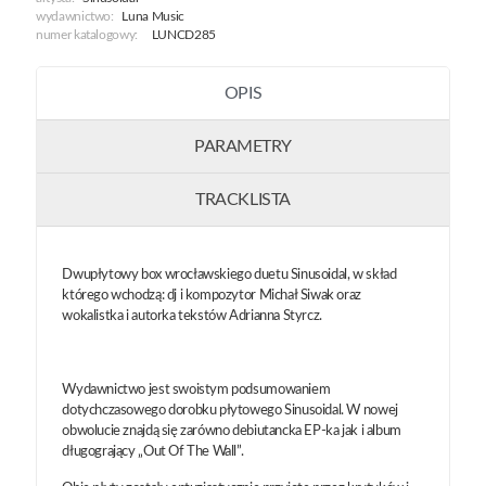
Wall
wydawnictwo:
Luna Music
numer katalogowy:
LUNCD285
OPIS
PARAMETRY
TRACKLISTA
Dwupłytowy box wrocławskiego duetu Sinusoidal, w skład
którego wchodzą: dj i kompozytor Michał Siwak oraz
wokalistka i autorka tekstów Adrianna Styrcz.
Wydawnictwo jest swoistym podsumowaniem
dotychczasowego dorobku płytowego Sinusoidal. W nowej
obwolucie znajdą się zarówno debiutancka EP-ka jak i album
długogrający „Out Of The Wall”.