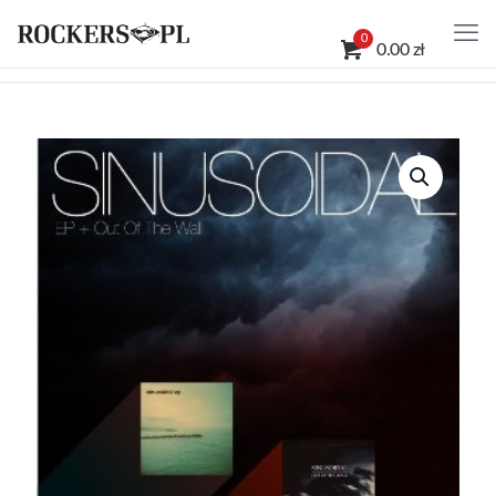
0
0.00 zł