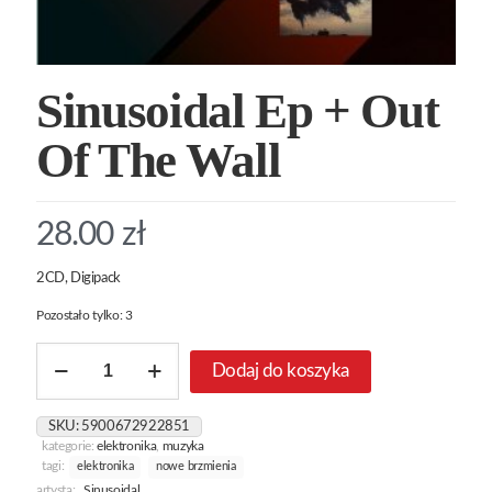
Sinusoidal Ep + Out
Of The Wall
28.00
zł
2CD, Digipack
Pozostało tylko: 3
ilość
Dodaj do koszyka
Sinusoidal
Ep
+
SKU:
5900672922851
Out
kategorie:
elektronika
,
muzyka
Of
tagi:
elektronika
nowe brzmienia
The
artysta:
Sinusoidal