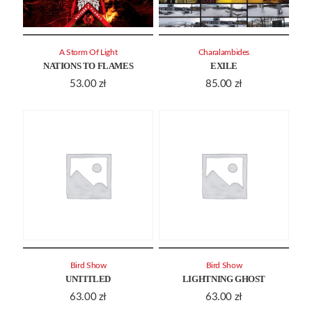
A Storm Of Light
Charalambides
NATIONS TO FLAMES
EXILE
53.00
zł
85.00
zł
Bird Show
Bird Show
UNTITLED
LIGHTNING GHOST
63.00
zł
63.00
zł