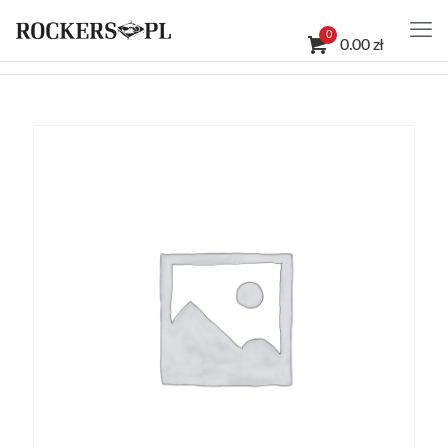
0
0.00 zł