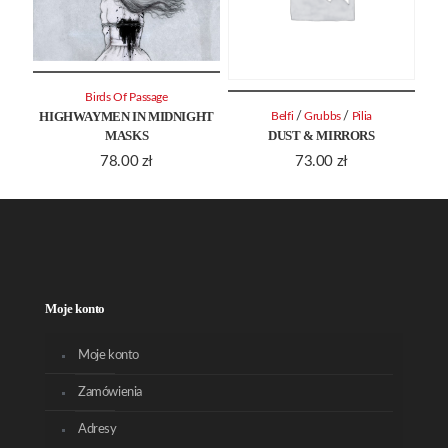
Birds Of Passage
HIGHWAYMEN IN MIDNIGHT
/
/
Belfi
Grubbs
Pilia
MASKS
DUST & MIRRORS
78.00
zł
73.00
zł
Moje konto
Moje konto
Zamówienia
Adresy