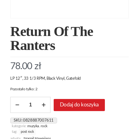
Return Of The
Ranters
78.00
zł
LP 12″, 33 1/3 RPM, Black Vinyl, Gatefold
Pozostało tylko: 2
ilość
Dodaj do koszyka
Return
Of
The
SKU:
0828887007611
Ranters
kategorie:
muzyka
,
rock
tag:
post rock
artysta:
Normil Hawaiians