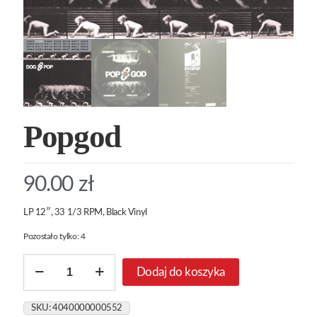
Popgod
90.00
zł
LP 12″, 33 1/3 RPM, Black Vinyl
Pozostało tylko: 4
ilość
Dodaj do koszyka
Popgod
SKU:
4040000000552