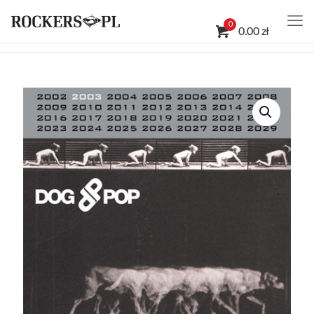
0
0.00 zł