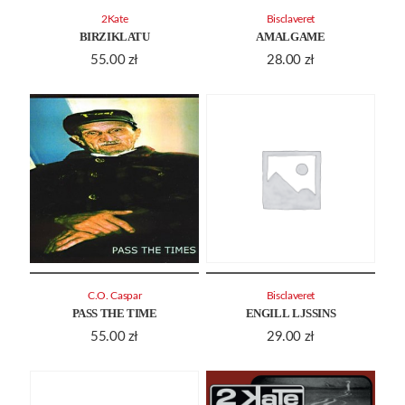
2Kate
Bisclaveret
BIRZIKLATU
AMALGAME
55.00
zł
28.00
zł
C.O. Caspar
Bisclaveret
PASS THE TIME
ENGILL LJSSINS
55.00
zł
29.00
zł