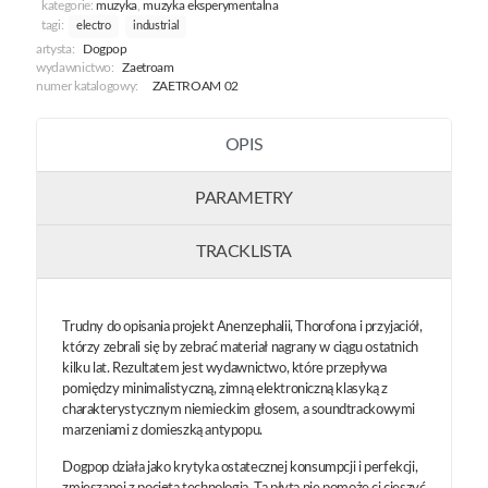
kategorie:
muzyka
,
muzyka eksperymentalna
tagi:
electro
industrial
artysta:
Dogpop
wydawnictwo:
Zaetroam
numer katalogowy:
ZAETROAM 02
OPIS
PARAMETRY
TRACKLISTA
Trudny do opisania projekt Anenzephalii, Thorofona i przyjaciół,
którzy zebrali się by zebrać materiał nagrany w ciągu ostatnich
kilku lat. Rezultatem jest wydawnictwo, które przepływa
pomiędzy minimalistyczną, zimną elektroniczną klasyką z
charakterystycznym niemieckim głosem, a soundtrackowymi
marzeniami z domieszką antypopu.
Dogpop działa jako krytyka ostatecznej konsumpcji i perfekcji,