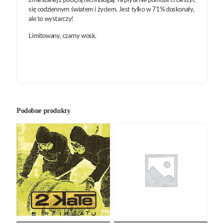
zmieszanej z pociętą technologią. Ta płyta nie pomoże ci cieszyć
się codziennym światem i życiem. Jest tylko w 71% doskonały,
ale to wystarczy!
Limitowany, czarny wosk.
Podobne produkty