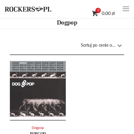
0
0.00 zł
Dogpop
Dogpop
POPGOD