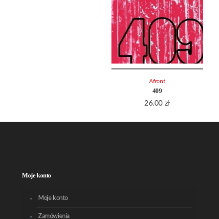
Afront
409
26.00
zł
Moje konto
Moje konto
Zamówienia