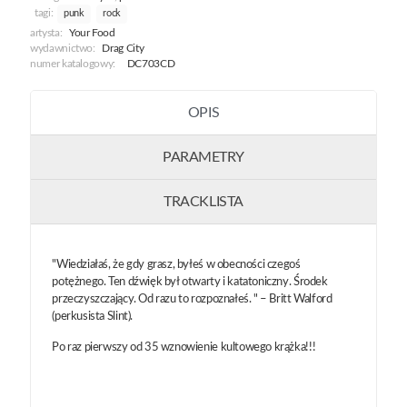
tagi:
punk
rock
artysta:
Your Food
wydawnictwo:
Drag City
numer katalogowy:
DC703CD
OPIS
PARAMETRY
TRACKLISTA
"Wiedziałaś, że gdy grasz, byłeś w obecności czegoś
potężnego. Ten dźwięk był otwarty i katatoniczny. Środek
przeczyszczający. Od razu to rozpoznałeś. " – Britt Walford
(perkusista Slint).
Po raz pierwszy od 35 wznowienie kultowego krążka!!!