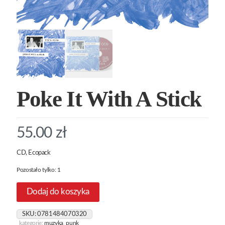
Poke It With A Stick
55.00
zł
CD, Ecopack
Pozostało tylko: 1
Dodaj do koszyka
SKU:
0781484070320
kategorie:
muzyka
,
punk