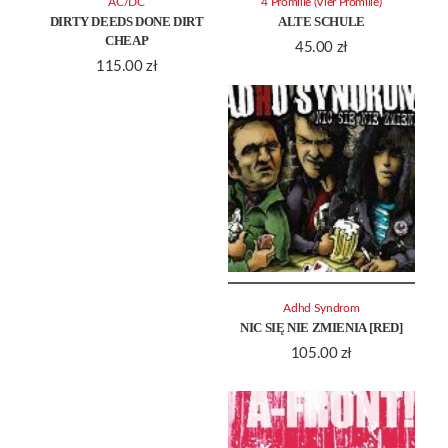
AC/DC
4 Promille (Vier Promille)
DIRTY DEEDS DONE DIRT
ALTE SCHULE
CHEAP
45.00
zł
115.00
zł
Adhd Syndrom
NIC SIĘ NIE ZMIENIA [RED]
105.00
zł