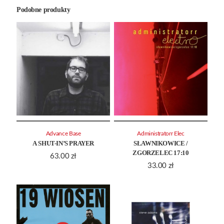
Podobne produkty
Advance Base
Administratorr Elec
A SHUT-IN’S PRAYER
SŁAWNIKOWICE /
ZGORZELEC 17:10
63.00
zł
33.00
zł