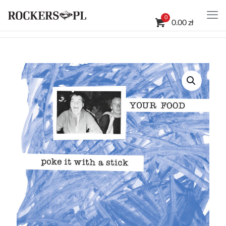
0
0.00 zł