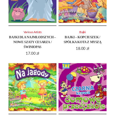
Various Artists
Bajki
BAJKI DLA NAJMŁODSZYCH –
BAJKI – KOPCIUSZEK /
NOWE SZATY CESARZA /
SPÓŁKA KOTA Z MYSZĄ
ŚWINIOPAS
18.00
zł
17.00
zł