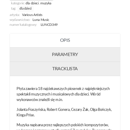
Żyrafy
kategorie:
dla dzieci
,
muzyka
tag:
dla dzieci
artysta:
Various Artists
wydawnictwo:
Luna Music
numer katalogowy:
LUNCD349
OPIS
PARAMETRY
TRACKLISTA
Płyta zawiera 18 najciekawszych piosenek z najpiękniejszych
spektakli muzycznych i musicalowych dla dzieci. Wśród
wykonawców znaleźli się m.in.
Jolanta Fraszyńska, Robert Gonera, Cezary Żak, Olga Bończyk,
Kinga Prise.
Muzyka napisana przez najlepszych polskich kompozytorów,