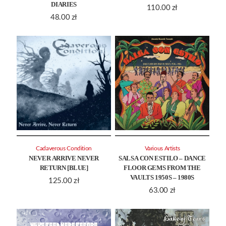
DIARIES
110.00
zł
48.00
zł
Cadaverous Condition
Various Artists
NEVER ARRIVE NEVER
SALSA CON ESTILO – DANCE
RETURN [BLUE]
FLOOR GEMS FROM THE
VAULTS 1950S – 1980S
125.00
zł
63.00
zł