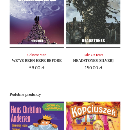
Chinese Man
Lake Of Tears
WE’VE BEEN HERE BEFORE
HEADSTONES [SILVER]
58.00
zł
150.00
zł
Podobne produkty