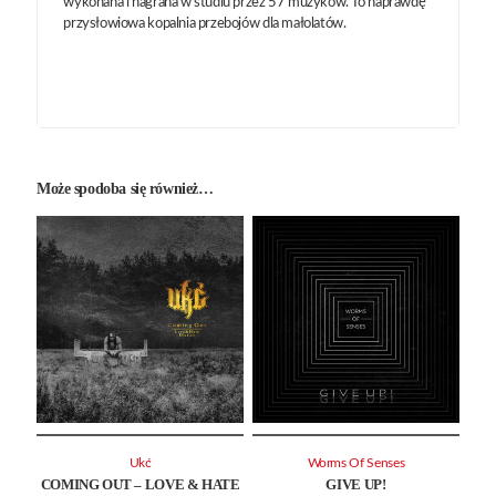
wykonana i nagrana w studiu przez 57 muzyków. To naprawdę
przysłowiowa kopalnia przebojów dla małolatów.
Może spodoba się również…
Ukć
Worms Of Senses
COMING OUT – LOVE & HATE
GIVE UP!