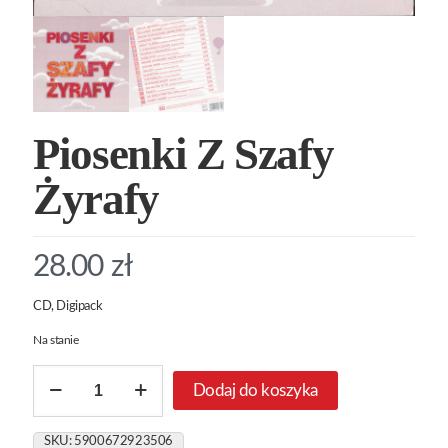
Piosenki Z Szafy
Żyrafy
28.00
zł
CD, Digipack
Na stanie
ilość
Dodaj do koszyka
Piosenki
Z
Szafy
SKU:
5900672923506