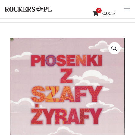
0
0.00 zł