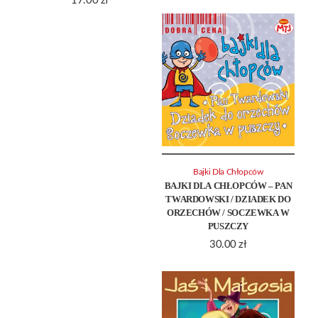
17.00
zł
Bajki Dla Chłopców
BAJKI DLA CHŁOPCÓW – PAN
TWARDOWSKI / DZIADEK DO
ORZECHÓW / SOCZEWKA W
PUSZCZY
30.00
zł