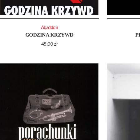
Abaddon
GODZINA KRZYWD
P
45.00
zł