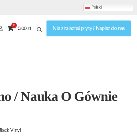
Polski
0
Nie znalazłeś płyty? Napisz do nas
0.00 zł
no / Nauka O Gównie
lack Vinyl