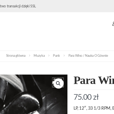
wo transakcji dzięki SSL
Strona główna
Muzyka
Punk
Para Wino / Nauka O Gównie
Para Wi
75.00
zł
LP, 12″, 33 1/3 RPM, B