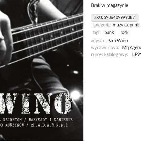
Brak w magazynie
SKU:
5906409999387
kategorie:
muzyka
,
punk
tagi:
punk
rock
artysta:
Para Wino
wydawnictwo:
Mtj Agenc
numer katalogowy:
LP9