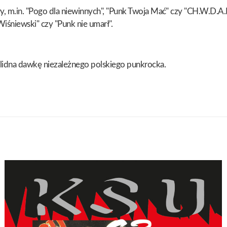
, m.in. "Pogo dla niewinnych", "Punk Twoja Mać" czy "CH.W.D.A.
iśniewski" czy "Punk nie umarł".
lidna dawkę niezależnego polskiego punkrocka.