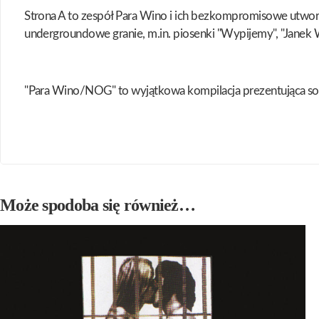
Strona A to zespół Para Wino i ich bezkompromisowe utwory
undergroundowe granie, m.in. piosenki "Wypijemy", "Janek W
"Para Wino/NOG" to wyjątkowa kompilacja prezentująca so
Może spodoba się również…