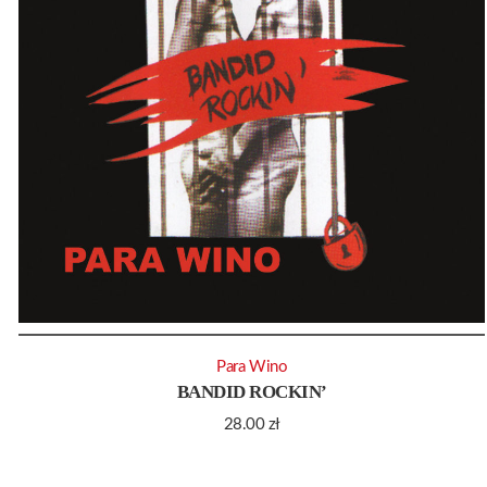
Para Wino
BANDID ROCKIN’
28.00
zł