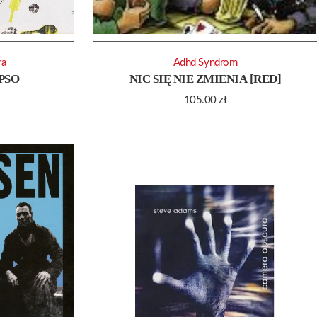
ra
Adhd Syndrom
PSO
NIC SIĘ NIE ZMIENIA [RED]
105.00
zł