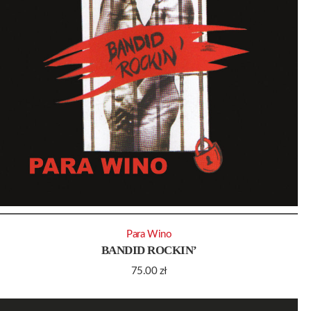
Para Wino
BANDID ROCKIN’
75.00
zł