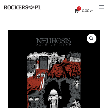
0
0.00 zł