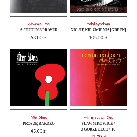
Advance Base
Adhd Syndrom
A SHUT-IN’S PRAYER
NIC SIĘ NIE ZMIENIA [GREEN]
63.00
zł
105.00
zł
After Blues
Administratorr Elec
PROSZĘ BARDZO
SŁAWNIKOWICE /
ZGORZELEC 17:10
45.00
zł