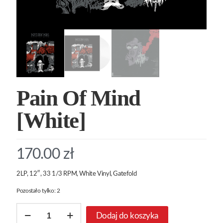
Pain Of Mind
[White]
170.00
zł
2LP, 12″, 33 1/3 RPM, White Vinyl, Gatefold
Pozostało tylko: 2
ilość
Dodaj do koszyka
Pain