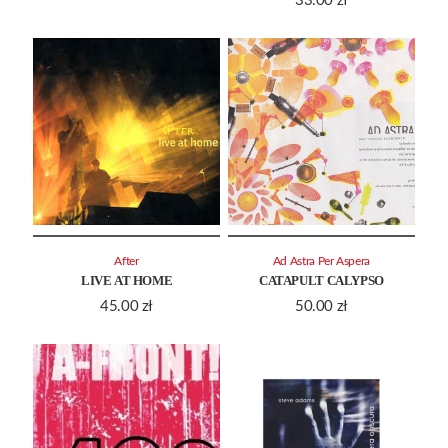
33.00
zł
After
Ad Astra Per Aspera
LIVE AT HOME
CATAPULT CALYPSO
45.00
zł
50.00
zł