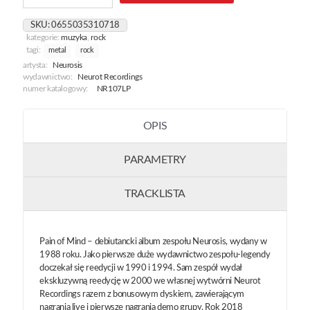
Of
Mind
SKU:
0655035310718
[White]
kategorie:
muzyka
,
rock
tagi:
metal
rock
artysta:
Neurosis
wydawnictwo:
Neurot Recordings
numer katalogowy:
NR107LP
OPIS
PARAMETRY
TRACKLISTA
Pain of Mind – debiutancki album zespołu Neurosis, wydany w
1988 roku. Jako pierwsze duże wydawnictwo zespołu-legendy
doczekał się reedycji w 1990 i 1994. Sam zespół wydał
ekskluzywną reedycję w 2000 we własnej wytwórni Neurot
Recordings razem z bonusowym dyskiem, zawierającym
nagrania live i pierwsze nagrania demo grupy. Rok 2018