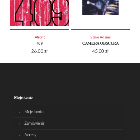
Afront
Steve Adams
409
CAMERA OBSCURA
26.00
zł
45.00
zł
Moje konto
Moje konto
Zamówienia
Adresy