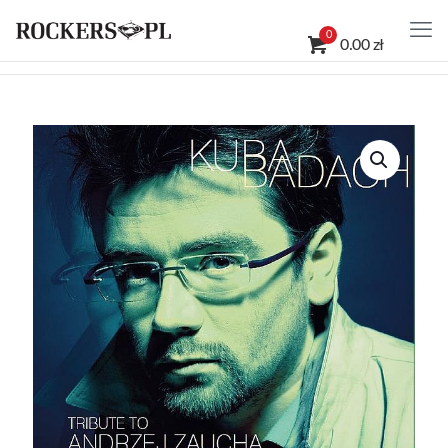
0
0.00 zł