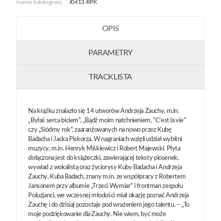
numer katalogowy:
J0413-RPK
OPIS
PARAMETRY
TRACKLISTA
Na krążku znalazło się 14 utworów Andrzeja Zauchy, m.in.
„Byłaś serca biciem”, „Bądź moim natchnieniem, ”C’est la vie”
czy „Siódmy rok”, zaaranżowanych na nowo przez Kubę
Badacha i Jacka Piskorza. W nagraniach wzięli udział wybitni
muzycy, m.in. Henryk Miśkiewicz i Robert Majewski. Płyta
dołączona jest do książeczki, zawierającej teksty piosenek,
wywiad z wokalistą oraz życiorysy Kuby Badacha i Andrzeja
Zauchy. Kuba Badach, znany m.in. ze współpracy z Robertem
Jansonem przy albumie „Trzeci Wymiar” i frontman zespołu
Poluzjanci, we wczesnej młodości miał okazję poznać Andrzeja
Zauchę i do dzisiaj pozostaje pod wrażeniem jego talentu. – „To
moje podziękowanie dla Zauchy. Nie wiem, być może