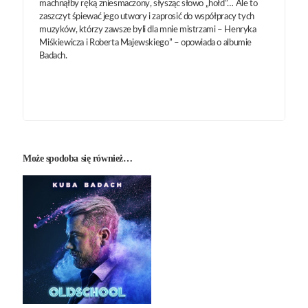
machnąłby ręką zniesmaczony, słysząc słowo „hołd”… Ale to
zaszczyt śpiewać jego utwory i zaprosić do współpracy tych
muzyków, którzy zawsze byli dla mnie mistrzami – Henryka
Miśkiewicza i Roberta Majewskiego” – opowiada o albumie
Badach.
Może spodoba się również…