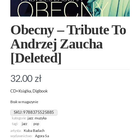
Obecny – Tribute To
Andrzej Zaucha
[Deleted]
32.00
zł
CD+Książka, Digibook
Brak w magazynie
SKU:
9788375525885
kategorie:
jazz
,
muzyka
tagi:
jazz
pop
artysta:
Kuba Badach
wydawnictwo:
Agora Sa