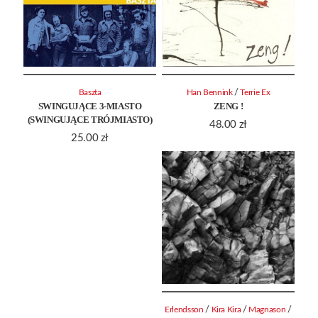
/
Baszta
Han Bennink
Terrie Ex
SWINGUJĄCE 3-MIASTO
ZENG !
(SWINGUJĄCE TRÓJMIASTO)
48.00
zł
25.00
zł
/
/
/
Erlendsson
Kira Kira
Magnason