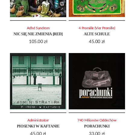
Adhd Syndrom
4 Promille (Vier Promille)
NIC SIĘ NIE ZMIENIA [RED]
ALTE SCHULE
105.00
zł
45.00
zł
Administratorr
740 Milionów Oddechów
PIOSENKI W KAFTANIE
PORACHUNKI
45.00
zł
33.00
zł