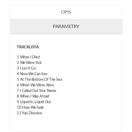
OPIS
PARAMETRY
TRACKLISTA:
1 When I Died
2 We Were Sick
3 I Let It Go
4 Now We Can See
5 At The Bottom Of The Sea
6 When We Were Alive
7 I Called Out Your Name
8 When I Was Afraid
9 Liquid In, Liquid Out
10 How We Fade
11 You Dissolve