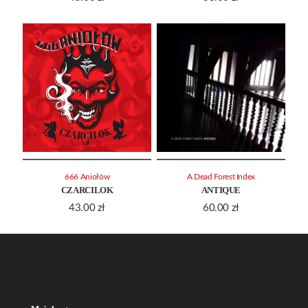
666 Aniołów
A Dead Forest Index
CZARCILOK
ANTIQUE
43.00
zł
60.00
zł