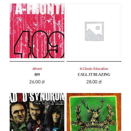
Afront
A Classic Education
409
CALL IT BLAZING
26.00
zł
28.00
zł