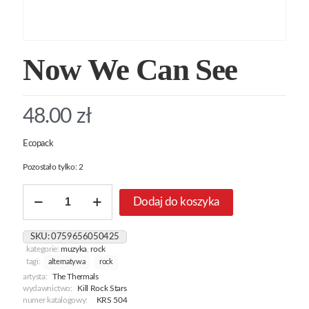
Now We Can See
48.00
zł
Ecopack
Pozostało tylko: 2
ilość
Dodaj do koszyka
Now
We
Can
SKU:
0759656050425
See
kategorie:
muzyka
,
rock
tagi:
alternatywa
rock
artysta:
The Thermals
wydawnictwo:
Kill Rock Stars
numer katalogowy:
KRS 504