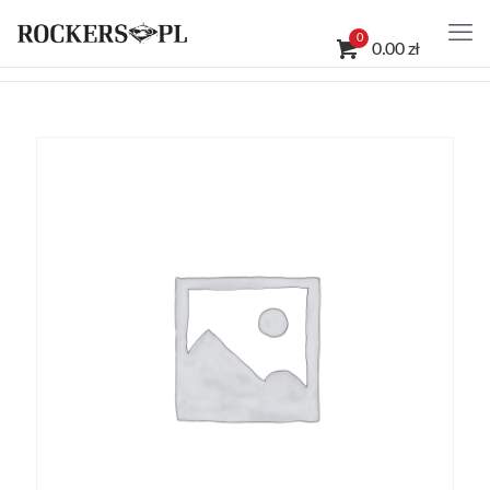
0
0.00 zł