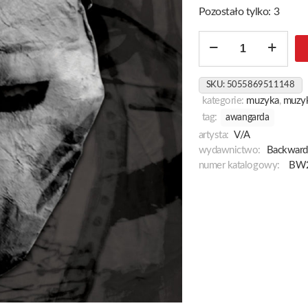
Pozostało tylko: 3
ilość
Nostra
Signora
SKU:
5055869511148
Delle
kategorie:
muzyka
,
muzyk
Tenebre
tag:
awangarda
artysta:
V/A
wydawnictwo:
Backward
numer katalogowy:
BW