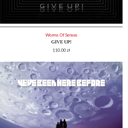
Worms Of Senses
GIVE UP!
110.00
zł