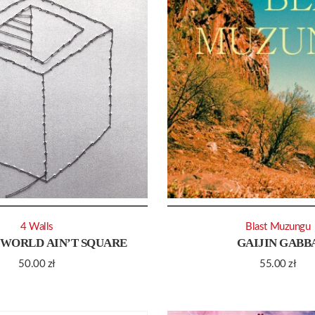
4 Walls
Blast Muzungu
 WORLD AIN’T SQUARE
GAIJIN GABB
50.00
zł
55.00
zł