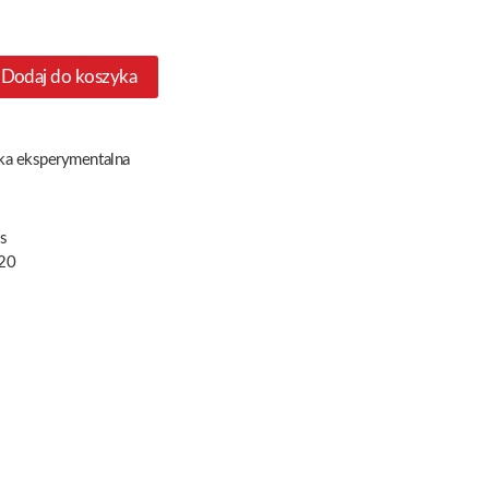
Dodaj do koszyka
a eksperymentalna
s
20