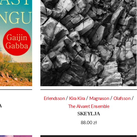
/
/
/
/
Erlendsson
Kira Kira
Magnason
Olafsson
A
The Alvaret Ensemble
SKEYLJA
88.00
zł