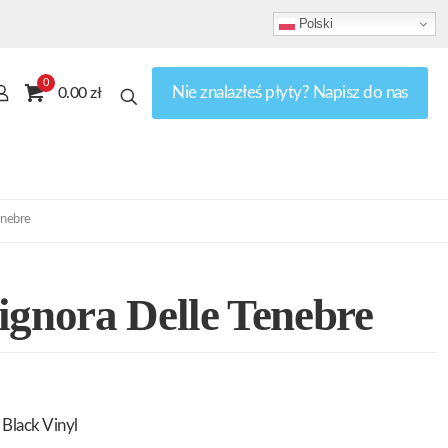
Polski
0
Nie znalazłeś płyty? Napisz do nas
0.00 zł
enebre
ignora Delle Tenebre
Black Vinyl