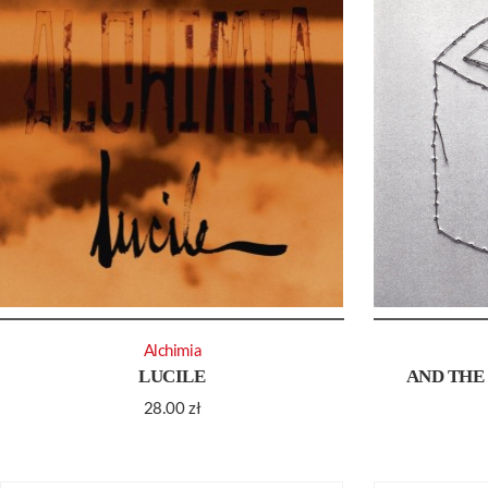
Alchimia
LUCILE
AND THE
28.00
zł