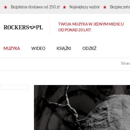
Bezpłatna dostawa od 250 zł
Największy wybór
Bezpieczeńst
TWOJA MUZYKA W JEDNYM MIEJSCU
OD PONAD 20 LAT!
MUZYKA
WIDEO
KSIĄŻKI
ODZIEŻ
Stron