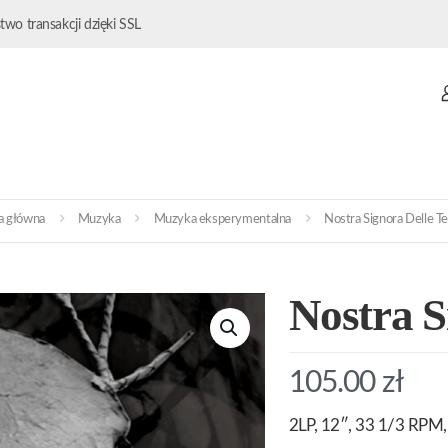
wo transakcji dzięki SSL
a główna
Muzyka
Muzyka eksperymentalna
Nostra Signora Delle T
Nostra S
105.00
zł
2LP, 12″, 33 1/3 RPM, 