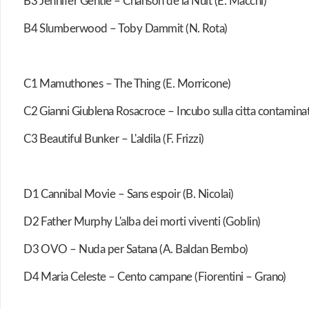
B3 Jennifer Gentle – Chanson de la Nuit (E. Macchi)
B4 Slumberwood – Toby Dammit (N. Rota)
C1 Mamuthones – The Thing (E. Morricone)
C2 Gianni Giublena Rosacroce – Incubo sulla citta contaminata
C3 Beautiful Bunker – L'aldila (F. Frizzi)
D1 Cannibal Movie – Sans espoir (B. Nicolai)
D2 Father Murphy L'alba dei morti viventi (Goblin)
D3 OVO – Nuda per Satana (A. Baldan Bembo)
D4 Maria Celeste – Cento campane (Fiorentini – Grano)