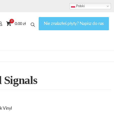
Polski
0
Nie znalazłeś płyty? Napisz do nas
0.00 zł
 Signals
k Vinyl