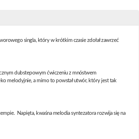
orowego singla, który w krótkim czasie zdołał zawrzeć
ytmicznym dubstepowym ćwiczeniu z mnóstwem
ko melodyjnie, a mimo to powstał utwór, który jest tak
tempie. Napięta, kwaśna melodia syntezatora rozwija się na