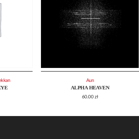
ekkan
Aun
EYE
ALPHA HEAVEN
60.00
zł