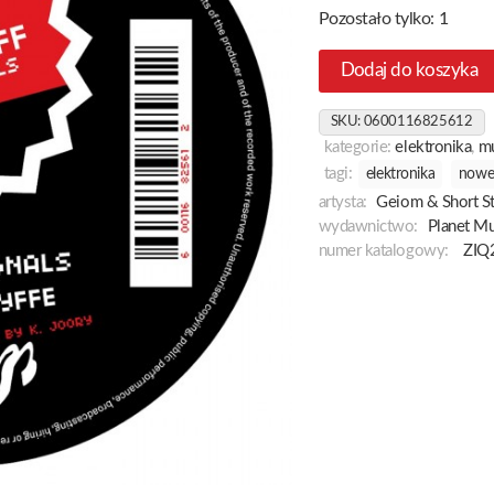
Pozostało tylko: 1
Dodaj do koszyka
SKU:
0600116825612
kategorie:
elektronika
,
m
tagi:
elektronika
nowe
artysta:
Geiom & Short St
wydawnictwo:
Planet M
numer katalogowy:
ZIQ