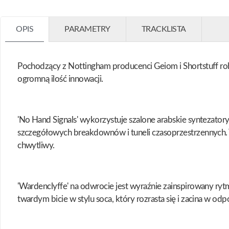
OPIS
PARAMETRY
TRACKLISTA
Pochodzący z Nottingham producenci Geiom i Shortstuff ro
ogromną ilość innowacji.
'No Hand Signals' wykorzystuje szalone arabskie synteza
szczegółowych breakdownów i tuneli czasoprzestrzennych. To
chwytliwy.
'Wardenclyffe' na odwrocie jest wyraźnie zainspirowany ryt
twardym bicie w stylu soca, który rozrasta się i zacina w odp