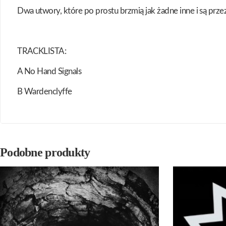
Dwa utwory, które po prostu brzmią jak żadne inne i są prze
TRACKLISTA:
A No Hand Signals
B Wardenclyffe
Podobne produkty