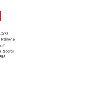
uzyka
 brzmienia
uff
u Records
256