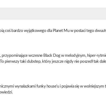
bią coś bardzo wyjątkowego dla Planet Mu w postaci tego dwuutw
tory, przypominające wczesne Black Dog w melodyjnym, hiper-r
 pierwszy taki dubstep, który jeszcze nigdy nie poszedł tak dale
micznymi wynalazkami funky house'u i pojawia się w wolniejszym 
owiedzi.