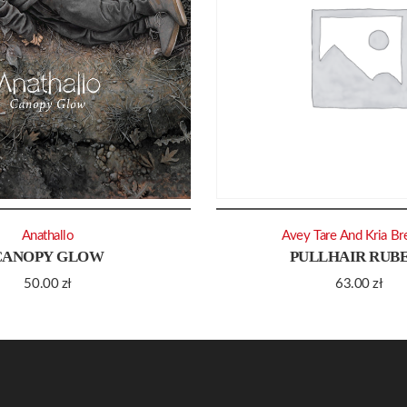
Anathallo
Avey Tare And Kria Br
CANOPY GLOW
PULLHAIR RUB
50.00
zł
63.00
zł