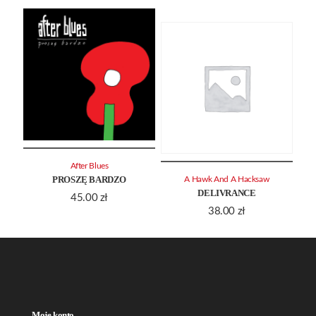
After Blues
PROSZĘ BARDZO
A Hawk And A Hacksaw
DELIVRANCE
45.00
zł
38.00
zł
Moje konto