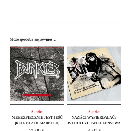
Może spodoba się również…
Bunkier
Bunkier
NIEBEZPIECZNIE JEST JEŚĆ
NAZIŚCI WYPIERDALAĆ /
[RED / BLACK MARBLED]
ISTOTA CZŁOWIECZEŃSTWA
90.00
zł
50.00
zł