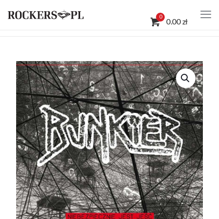
0
0.00 zł