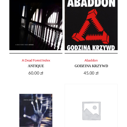
A Dead Forest Index
Abaddon
ANTIQUE
GODZINA KRZYWD
60.00
zł
45.00
zł