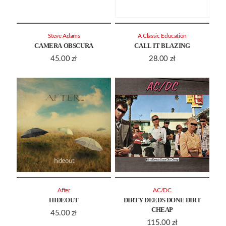
Steve Adams
A Classic Education
CAMERA OBSCURA
CALL IT BLAZING
45.00
zł
28.00
zł
After
AC/DC
HIDEOUT
DIRTY DEEDS DONE DIRT
CHEAP
45.00
zł
115.00
zł