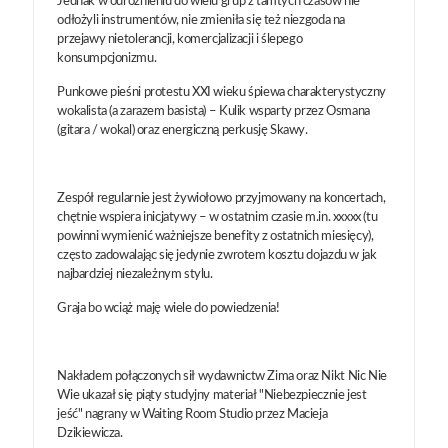
Jednak w odróżnieniu do wielu grup z tamtych czasów nie
odłożyli instrumentów, nie zmieniła się też niezgoda na
przejawy nietolerancji, komercjalizacji i ślepego
konsumpcjonizmu.
Punkowe pieśni protestu XXI wieku śpiewa charakterystyczny
wokalista (a zarazem basista) – Kulik wsparty przez Osmana
(gitara / wokal) oraz energiczną perkusję Skawy.
Zespół regularnie jest żywiołowo przyjmowany na koncertach,
chętnie wspiera inicjatywy – w ostatnim czasie m.in. xxxxx (tu
powinni wymienić ważniejsze benefity z ostatnich miesięcy),
często zadowalając się jedynie zwrotem kosztu dojazdu w jak
najbardziej niezależnym stylu.
Graja bo wciąż maję wiele do powiedzenia!
Nakładem połączonych sił wydawnictw Zima oraz Nikt Nic Nie
Wie ukazał się piąty studyjny materiał "Niebezpiecznie jest
jeść" nagrany w Waiting Room Studio przez Macieja
Dzikiewicza.