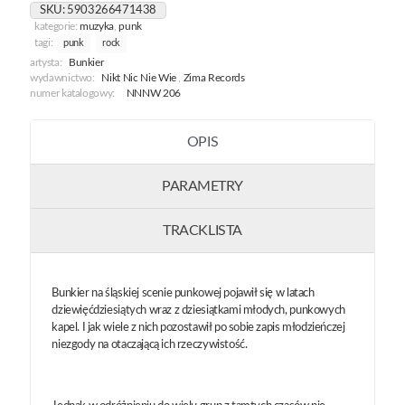
Jeść
SKU:
5903266471438
kategorie:
muzyka
,
punk
tagi:
punk
rock
artysta:
Bunkier
wydawnictwo:
Nikt Nic Nie Wie
,
Zima Records
numer katalogowy:
NNNW 206
OPIS
PARAMETRY
TRACKLISTA
Bunkier na śląskiej scenie punkowej pojawił się w latach
dziewięćdziesiątych wraz z dziesiątkami młodych, punkowych
kapel. I jak wiele z nich pozostawił po sobie zapis młodzieńczej
niezgody na otaczającą ich rzeczywistość.