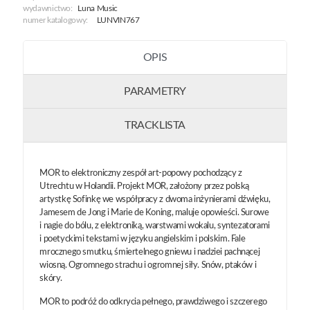
wydawnictwo:
Luna Music
numer katalogowy:
LUNVIN767
OPIS
PARAMETRY
TRACKLISTA
MOR to elektroniczny zespół art-popowy pochodzący z
Utrechtu w Holandii. Projekt MOR, założony przez polską
artystkę Sofinkę we współpracy z dwoma inżynierami dźwięku,
Jamesem de Jong i Marie de Koning, maluje opowieści. Surowe
i nagie do bólu, z elektroniką, warstwami wokalu, syntezatorami
i poetyckimi tekstami w języku angielskim i polskim. Fale
mrocznego smutku, śmiertelnego gniewu i nadziei pachnącej
wiosną. Ogromnego strachu i ogromnej siły. Snów, ptaków i
skóry.
MOR to podróż do odkrycia pełnego, prawdziwego i szczerego