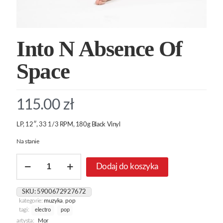
Into N Absence Of
Space
115.00
zł
LP, 12″, 33 1/3 RPM, 180g Black Vinyl
Na stanie
ilość
Dodaj do koszyka
Into
N
Absence
SKU:
5900672927672
Of
kategorie:
muzyka
,
pop
Space
tagi:
electro
pop
artysta:
Mor