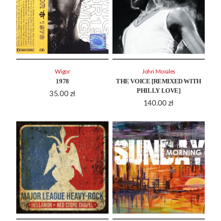
Wigor
John Morales
1978
THE VOICE [REMIXED WITH
PHILLY LOVE]
35.00
zł
140.00
zł