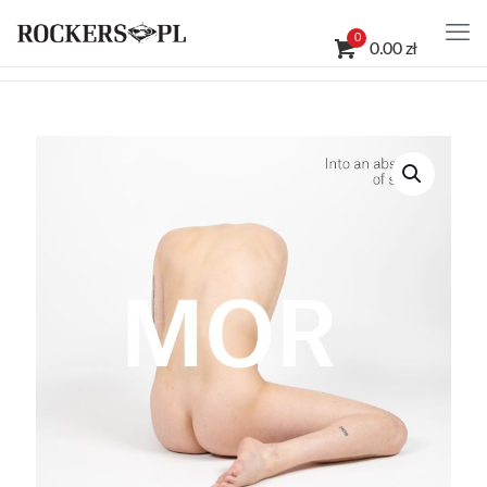
0
0.00 zł