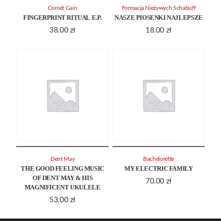
Comet Gain
Formacja Nieżywych Schabuff
FINGERPRINT RITUAL E.P.
NASZE PIOSENKI NAJLEPSZE
38.00
zł
18.00
zł
Dent May
Bachelorette
THE GOOD FEELING MUSIC
MY ELECTRIC FAMILY
OF DENT MAY & HIS
70.00
zł
MAGNIFICENT UKULELE
53.00
zł