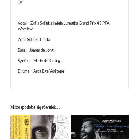
„ja”
Vocal – Zofia Sofinka Imiela Lureatka Grand Prix 45 PPA
Wrocław
Zofia Sofinka Imiela
Bass – James de Jong
Synths – Marie de Koning
Drums – Arda Ege Yeşiltepe
Może spodoba się również…